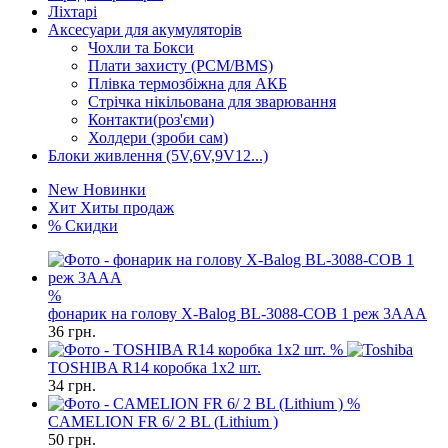
Ліхтарі
Аксесуари для акумуляторів
Чохли та Бокси
Плати захисту (PCM/BMS)
Плівка термозбіжна для АКБ
Стрічка нікільована для зварювання
Контакти(роз'єми)
Холдери (зроби сам)
Блоки живлення (5V,6V,9V12...)
New
Новинки
Хит
Хиты продаж
%
Скидки
%
фонарик на голову X-Balog BL-3088-COB 1 реж 3AAA
36
грн.
%
TOSHIBA R14 коробка 1x2 шт.
34
грн.
%
CAMELION FR 6/ 2 BL (Lithium )
50
грн.