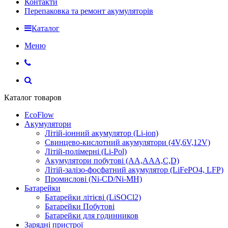
Контакти
Перепаковка та ремонт акумуляторів
Каталог
Меню
Каталог товаров
EcoFlow
Акумулятори
Літій-іонний акумулятор (Li-ion)
Свинцево-кислотний акумулятори (4V,6V,12V)
Літій-полімерні (Li-Pol)
Акумулятори побутові (AA,AAA,C,D)
Літій-залізо-фосфатний акумулятор (LiFePO4, LFP)
Промислові (Ni-CD/Ni-MH)
Батарейки
Батарейки літієві (LiSOCl2)
Батарейки Побутові
Батарейки для годинников
Зарядні пристрої