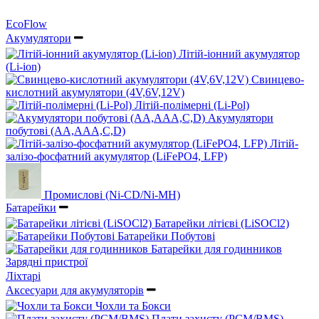
EcoFlow
Акумулятори
Літій-іонний акумулятор
(Li-ion)
Свинцево-
кислотний акумулятори (4V,6V,12V)
Літій-полімерні (Li-Pol)
Акумулятори
побутові (AA,AAA,C,D)
Літій-
залізо-фосфатний акумулятор (LiFePO4, LFP)
Промислові (Ni-CD/Ni-MH)
Батарейки
Батарейки літієві (LiSOCl2)
Батарейки Побутові
Батарейки для годинников
Зарядні пристрої
Ліхтарі
Аксесуари для акумуляторів
Чохли та Бокси
Плати захисту (PCM/BMS)