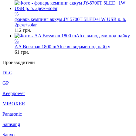
%
фонарь кемпинг аккум JY-5700T 5LED+1W USB p. b.
2реж+solar
112
грн.
%
AA Bossman 1800 mAh с выводами под пайку
61
грн.
Производители
DLG
GP
Keeppower
MIBOXER
Panasonic
Samsung
Sanyo