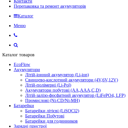
Контакти
Перепаковка та ремонт акумуляторів
Каталог
Меню
Каталог товаров
EcoFlow
Акумулятори
Літій-іонний акумулятор (Li-ion)
Свинцево-кислотний акумулятори (4V,6V,12V)
Літій-полімерні (Li-Pol)
Акумулятори побутові (AA,AAA,C,D)
Літій-залізо-фосфатний акумулятор (LiFePO4, LFP)
Промислові (Ni-CD/Ni-MH)
Батарейки
Батарейки літієві (LiSOCl2)
Батарейки Побутові
Батарейки для годинников
Зарядні пристрої