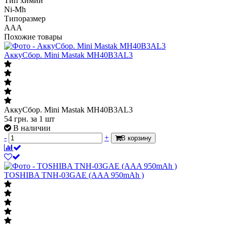
Тип химии
Ni-Mh
Типоразмер
AAA
Похожие товары
АккуСбор. Mini Mastak MH40B3AL3
АккуСбор. Mini Mastak MH40B3AL3
54
грн.
за 1 шт
В наличии
-
+
В корзину
TOSHIBA TNH-03GAE (AAA 950mAh )