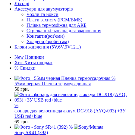
Ліхтарі
Аксесуари для акумуляторів
Чохли та Бокси
Плати захисту (PCM/BMS)
Плівка термозбіжна для АКБ
Стрічка нікільована для зварювання
Контакти(роз'єми)
Холдери (зроби сам)
Блоки живлення (5V,6V,9V12...)
New
Новинки
Хит
Хиты продаж
%
Скидки
%
55мм черная Пленка термоусадочная
50
грн.
%
фонарь для велосипеда аккум DC-918 (AYQ-093) +ЗУ
USB red+blue
69
грн.
%
Sony SR41 (392)