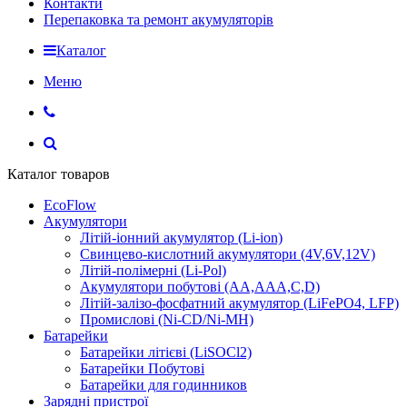
Контакти
Перепаковка та ремонт акумуляторів
Каталог
Меню
Каталог товаров
EcoFlow
Акумулятори
Літій-іонний акумулятор (Li-ion)
Свинцево-кислотний акумулятори (4V,6V,12V)
Літій-полімерні (Li-Pol)
Акумулятори побутові (AA,AAA,C,D)
Літій-залізо-фосфатний акумулятор (LiFePO4, LFP)
Промислові (Ni-CD/Ni-MH)
Батарейки
Батарейки літієві (LiSOCl2)
Батарейки Побутові
Батарейки для годинников
Зарядні пристрої