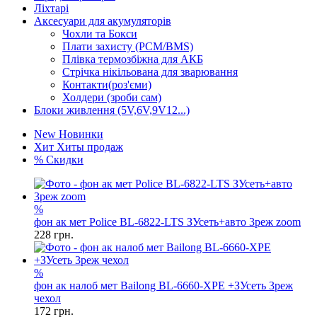
Ліхтарі
Аксесуари для акумуляторів
Чохли та Бокси
Плати захисту (PCM/BMS)
Плівка термозбіжна для АКБ
Стрічка нікільована для зварювання
Контакти(роз'єми)
Холдери (зроби сам)
Блоки живлення (5V,6V,9V12...)
New
Новинки
Хит
Хиты продаж
%
Скидки
%
фон ак мет Police BL-6822-LTS ЗУсеть+авто 3реж zoom
228
грн.
%
фон ак налоб мет Bailong BL-6660-XPE +ЗУсеть 3реж
чехол
172
грн.