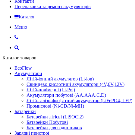
Контакти
Перепаковка та ремонт акумуляторів
Каталог
Меню
Каталог товаров
EcoFlow
Акумулятори
Літій-іонний акумулятор (Li-ion)
Свинцево-кислотний акумулятори (4V,6V,12V)
Літій-полімерні (Li-Pol)
Акумулятори побутові (AA,AAA,C,D)
Літій-залізо-фосфатний акумулятор (LiFePO4, LFP)
Промислові (Ni-CD/Ni-MH)
Батарейки
Батарейки літієві (LiSOCl2)
Батарейки Побутові
Батарейки для годинников
Зарядні пристрої