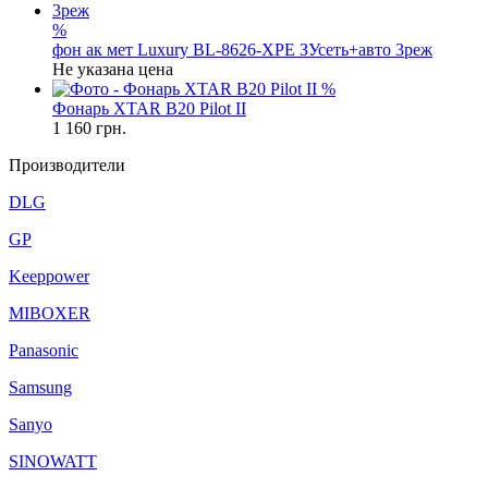
%
фон ак мет Luxury BL-8626-XPE ЗУсеть+авто 3реж
Не указана цена
%
Фонарь XTAR B20 Pilot II
1 160
грн.
Производители
DLG
GP
Keeppower
MIBOXER
Panasonic
Samsung
Sanyo
SINOWATT