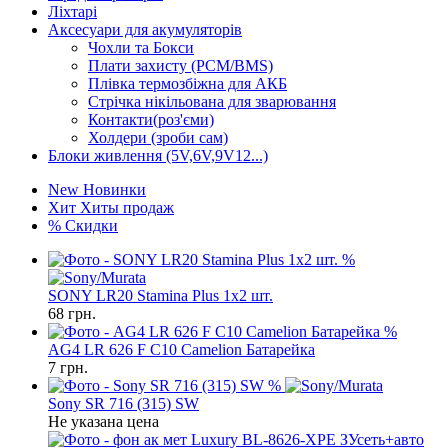
Ліхтарі
Аксесуари для акумуляторів
Чохли та Бокси
Плати захисту (PCM/BMS)
Плівка термозбіжна для АКБ
Стрічка нікільована для зварювання
Контакти(роз'єми)
Холдери (зроби сам)
Блоки живлення (5V,6V,9V12...)
New
Новинки
Хит
Хиты продаж
%
Скидки
%
SONY LR20 Stamina Plus 1x2 шт.
68
грн.
%
AG4 LR 626 F C10 Camelion Батарейка
7
грн.
%
Sony SR 716 (315) SW
Не указана цена