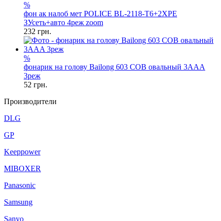
%
фон ак налоб мет POLICE BL-2118-T6+2XPE
ЗУсеть+авто 4реж zoom
232
грн.
%
фонарик на голову Bailong 603 COB овальный 3AAA
3реж
52
грн.
Производители
DLG
GP
Keeppower
MIBOXER
Panasonic
Samsung
Sanyo