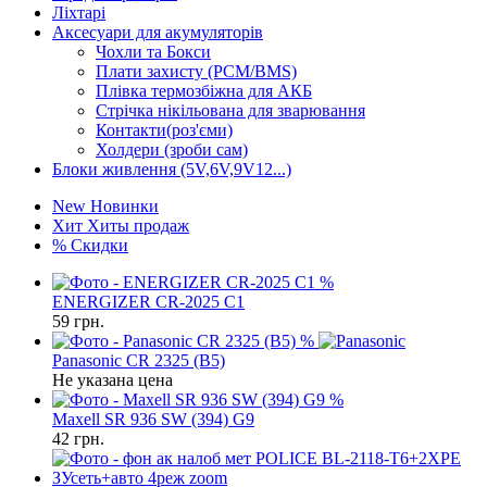
Ліхтарі
Аксесуари для акумуляторів
Чохли та Бокси
Плати захисту (PCM/BMS)
Плівка термозбіжна для АКБ
Стрічка нікільована для зварювання
Контакти(роз'єми)
Холдери (зроби сам)
Блоки живлення (5V,6V,9V12...)
New
Новинки
Хит
Хиты продаж
%
Скидки
%
ENERGIZER CR-2025 C1
59
грн.
%
Panasonic CR 2325 (B5)
Не указана цена
%
Maxell SR 936 SW (394) G9
42
грн.