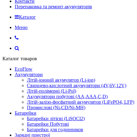
Контакти
Перепаковка та ремонт акумуляторів
Каталог
Меню
Каталог товаров
EcoFlow
Акумулятори
Літій-іонний акумулятор (Li-ion)
Свинцево-кислотний акумулятори (4V,6V,12V)
Літій-полімерні (Li-Pol)
Акумулятори побутові (AA,AAA,C,D)
Літій-залізо-фосфатний акумулятор (LiFePO4, LFP)
Промислові (Ni-CD/Ni-MH)
Батарейки
Батарейки літієві (LiSOCl2)
Батарейки Побутові
Батарейки для годинников
Зарядні пристрої