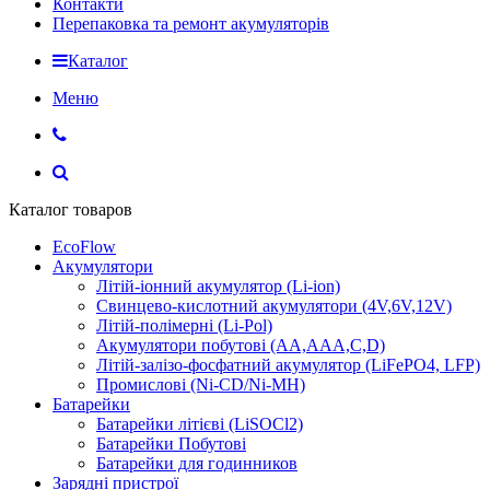
Контакти
Перепаковка та ремонт акумуляторів
Каталог
Меню
Каталог товаров
EcoFlow
Акумулятори
Літій-іонний акумулятор (Li-ion)
Свинцево-кислотний акумулятори (4V,6V,12V)
Літій-полімерні (Li-Pol)
Акумулятори побутові (AA,AAA,C,D)
Літій-залізо-фосфатний акумулятор (LiFePO4, LFP)
Промислові (Ni-CD/Ni-MH)
Батарейки
Батарейки літієві (LiSOCl2)
Батарейки Побутові
Батарейки для годинников
Зарядні пристрої