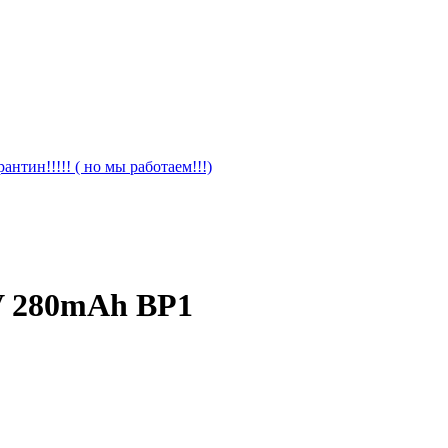
антин!!!!! ( но мы работаем!!!)
V 280mAh BP1