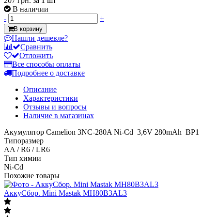
207 грн.
за 1 шт
В наличии
-
+
В корзину
Нашли дешевле?
Сравнить
Отложить
Все способы оплаты
Подробнее о доставке
Описание
Характеристики
Отзывы и вопросы
Наличие в магазинах
Акумулятор Camelion 3NC-280A Ni-Cd 3,6V 280mAh BP1
Типоразмер
AA / R6 / LR6
Тип химии
Ni-Cd
Похожие товары
АккуСбор. Mini Mastak MH80B3AL3