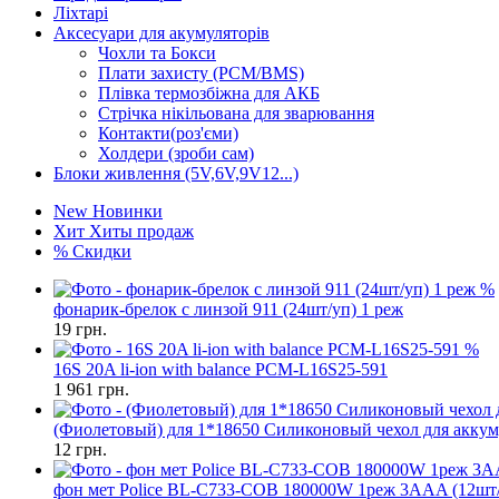
Ліхтарі
Аксесуари для акумуляторів
Чохли та Бокси
Плати захисту (PCM/BMS)
Плівка термозбіжна для АКБ
Стрічка нікільована для зварювання
Контакти(роз'єми)
Холдери (зроби сам)
Блоки живлення (5V,6V,9V12...)
New
Новинки
Хит
Хиты продаж
%
Скидки
%
фонарик-брелок с линзой 911 (24шт/уп) 1 реж
19
грн.
%
16S 20A li-ion with balance PCM-L16S25-591
1 961
грн.
(Фиолетовый) для 1*18650 Силиконовый чехол для аккум
12
грн.
фон мет Police BL-C733-COB 180000W 1реж 3AAA (12шт