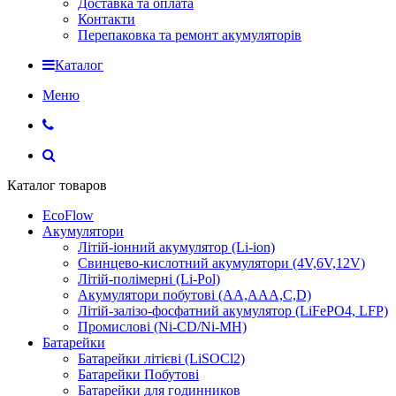
Доставка та оплата
Контакти
Перепаковка та ремонт акумуляторів
Каталог
Меню
Каталог товаров
EcoFlow
Акумулятори
Літій-іонний акумулятор (Li-ion)
Свинцево-кислотний акумулятори (4V,6V,12V)
Літій-полімерні (Li-Pol)
Акумулятори побутові (AA,AAA,C,D)
Літій-залізо-фосфатний акумулятор (LiFePO4, LFP)
Промислові (Ni-CD/Ni-MH)
Батарейки
Батарейки літієві (LiSOCl2)
Батарейки Побутові
Батарейки для годинников