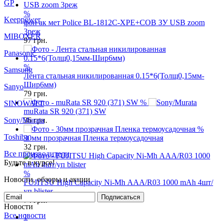
GP
%
Keeppower
фон ак мет Police BL-1812C-XPE+COB ЗУ USB zoom
3реж
MIBOXER
97
грн.
Panasonic
%
Samsung
Лента стальная никилированная 0.15*6(Толщ0,15мм-
Шир6мм)
Sanyo
79
грн.
%
SINOWATT
muRata SR 920 (371) SW
Sony/Murata
36
грн.
%
Toshiba
30мм прозрачная Пленка термоусадочная
32
грн.
Все производители
Будьте в курсе!
%
Новости, обзоры и акции
FUJITSU High Capacity Ni-Mh ААА/R03 1000 mAh 4шт/
уп blister
Подписаться
74
грн.
Новости
Все новости
1