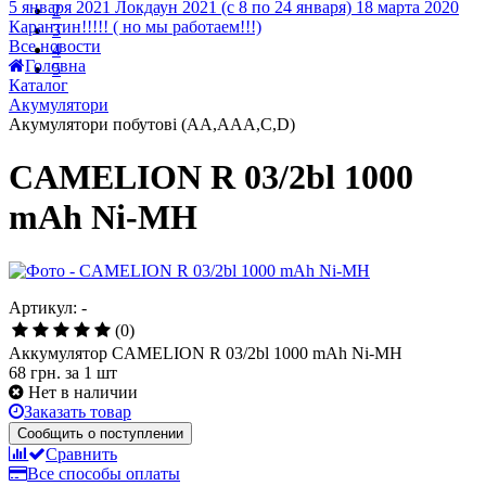
5 января 2021
Локдаун 2021 (с 8 по 24 января)
18 марта 2020
2
Карантин!!!!! ( но мы работаем!!!)
3
Все новости
4
Головна
5
Каталог
Акумулятори
Акумулятори побутові (AA,AAA,C,D)
CAMELION R 03/2bl 1000
mAh Ni-MH
Артикул: -
(0)
Аккумулятор CAMELION R 03/2bl 1000 mAh Ni-MH
68 грн.
за 1 шт
Нет в наличии
Заказать товар
Сообщить о поступлении
Сравнить
Все способы оплаты