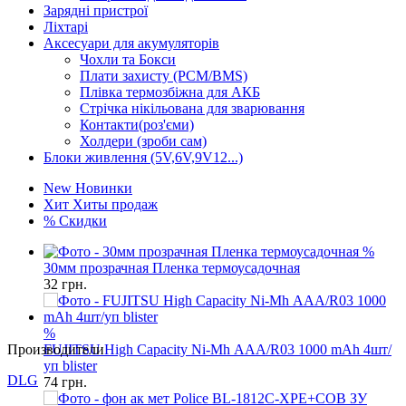
Зарядні пристрої
Ліхтарі
Аксесуари для акумуляторів
Чохли та Бокси
Плати захисту (PCM/BMS)
Плівка термозбіжна для АКБ
Стрічка нікільована для зварювання
Контакти(роз'єми)
Холдери (зроби сам)
Блоки живлення (5V,6V,9V12...)
New
Новинки
Хит
Хиты продаж
%
Скидки
%
30мм прозрачная Пленка термоусадочная
32
грн.
%
Производители
FUJITSU High Capacity Ni-Mh ААА/R03 1000 mAh 4шт/
уп blister
DLG
74
грн.