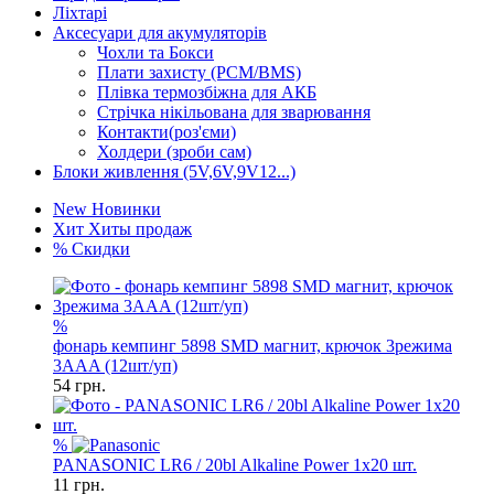
Ліхтарі
Аксесуари для акумуляторів
Чохли та Бокси
Плати захисту (PCM/BMS)
Плівка термозбіжна для АКБ
Стрічка нікільована для зварювання
Контакти(роз'єми)
Холдери (зроби сам)
Блоки живлення (5V,6V,9V12...)
New
Новинки
Хит
Хиты продаж
%
Скидки
%
фонарь кемпинг 5898 SMD магнит, крючок 3режима
3AAA (12шт/уп)
54
грн.
%
PANASONIC LR6 / 20bl Alkaline Power 1x20 шт.
11
грн.