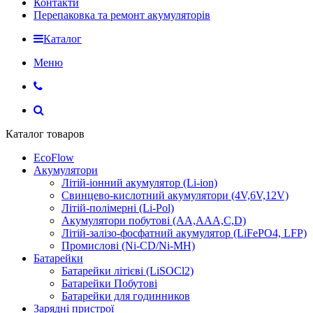
Контакти
Перепаковка та ремонт акумуляторів
Каталог
Меню
Каталог товаров
EcoFlow
Акумулятори
Літій-іонний акумулятор (Li-ion)
Свинцево-кислотний акумулятори (4V,6V,12V)
Літій-полімерні (Li-Pol)
Акумулятори побутові (AA,AAA,C,D)
Літій-залізо-фосфатний акумулятор (LiFePO4, LFP)
Промислові (Ni-CD/Ni-MH)
Батарейки
Батарейки літієві (LiSOCl2)
Батарейки Побутові
Батарейки для годинников
Зарядні пристрої