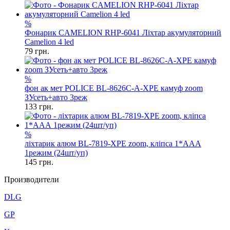
%
Фонарик CAMELION RHP-6041 Ліхтар акумуляторний
Camelion 4 led
79
грн.
%
фон ак мет POLICE BL-8626C-A-XPE камуф zoom
ЗУсеть+авто 3реж
133
грн.
%
ліхтарик алюм BL-7819-XPE zoom, кліпса 1*ААА
1режим (24шт/уп)
145
грн.
Производители
DLG
GP