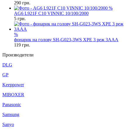
290
грн.
%
AG6 L921F C10 VINNIC 10/100/2000
5
грн.
%
фонарик на голову SH-G023-3WS XPE 3 реж 3AAA
119
грн.
Производители
DLG
GP
Keeppower
MIBOXER
Panasonic
Samsung
Sanyo