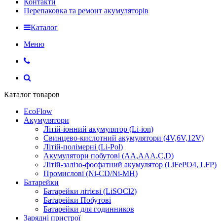
Контакти
Перепаковка та ремонт акумуляторів
Каталог
Меню
Каталог товаров
EcoFlow
Акумулятори
Літій-іонний акумулятор (Li-ion)
Свинцево-кислотний акумулятори (4V,6V,12V)
Літій-полімерні (Li-Pol)
Акумулятори побутові (AA,AAA,C,D)
Літій-залізо-фосфатний акумулятор (LiFePO4, LFP)
Промислові (Ni-CD/Ni-MH)
Батарейки
Батарейки літієві (LiSOCl2)
Батарейки Побутові
Батарейки для годинников
Зарядні пристрої