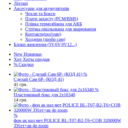
Ліхтарі
Аксесуари для акумуляторів
Чохли та Бокси
Плати захисту (PCM/BMS)
Плівка термозбіжна для АКБ
Стрічка нікільована для зварювання
Контакти(роз'єми)
Холдери (зроби сам)
Блоки живлення (5V,6V,9V12...)
New
Новинки
Хит
Хиты продаж
%
Скидки
%
Сделай Сам 6P- (КОД 41)
41
грн.
%
Пластиковый бокс для 2x16340
14
грн.
%
фон ак нал мет POLICE BL-T07-B2-T6+COB 320000W
ЗУсет+ав 4р zoom