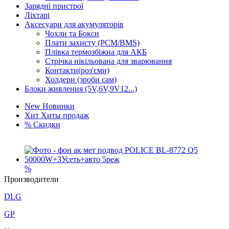
Зарядні пристрої
Ліхтарі
Аксесуари для акумуляторів
Чохли та Бокси
Плати захисту (PCM/BMS)
Плівка термозбіжна для АКБ
Стрічка нікільована для зварювання
Контакти(роз'єми)
Холдери (зроби сам)
Блоки живлення (5V,6V,9V12...)
New
Новинки
Хит
Хиты продаж
%
Скидки
%
фон ак мет подвод POLICE BL-8772 Q5
Производители
50000W+ЗУсеть+авто 5реж
363
грн.
DLG
%
Duracell СR2 1bl
GP
Не указана цена