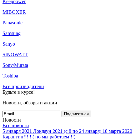
Keeppower
%
MIBOXER
фонарик на голову X-Balog BL-539-6SMD 1 реж 3AAA
40
грн.
Panasonic
%
Samsung
Samsung INR18650-20S 2000mAh (30A)
111
грн.
Sanyo
%
SINOWATT
Power Bank Remax Shell RPL-18 2500 mAh red
Sony/Murata
158
грн.
Toshiba
%
Все производители
фон ак мет подвод POLICE BL-8772 Q5
Будьте в курсе!
50000W+ЗУсеть+авто 5реж
363
грн.
Новости, обзоры и акции
%
Duracell СR2 1bl
Подписаться
Не указана цена
Новости
Все новости
1
5 января 2021
Локдаун 2021 (с 8 по 24 января)
18 марта 2020
2
Карантин!!!!! ( но мы работаем!!!)
3