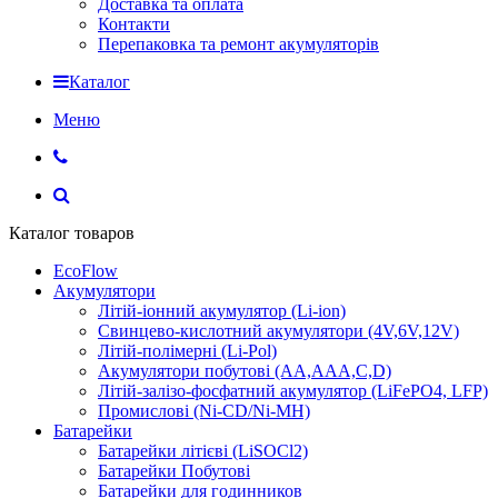
Доставка та оплата
Контакти
Перепаковка та ремонт акумуляторів
Каталог
Меню
Каталог товаров
EcoFlow
Акумулятори
Літій-іонний акумулятор (Li-ion)
Свинцево-кислотний акумулятори (4V,6V,12V)
Літій-полімерні (Li-Pol)
Акумулятори побутові (AA,AAA,C,D)
Літій-залізо-фосфатний акумулятор (LiFePO4, LFP)
Промислові (Ni-CD/Ni-MH)
Батарейки
Батарейки літієві (LiSOCl2)
Батарейки Побутові
Батарейки для годинников