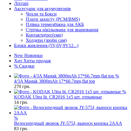
Ліхтарі
Аксесуари для акумуляторів
Чохли та Бокси
Плати захисту (PCM/BMS)
Плівка термозбіжна для АКБ
Стрічка нікільована для зварювання
Контакти(роз'єми)
Холдери (зроби сам)
Блоки живлення (5V,6V,9V12...)
New
Новинки
Хит
Хиты продаж
%
Скидки
%
4/3A Mastak 3800mAh 17*66.7mm,flat top
270
грн.
%
KODAK Ultra lit. CR2016 1х5 шт. отрывные
14
грн.
%
Велосипедный звонок JY-575J, выносн кнопка 2ААА
83
грн.