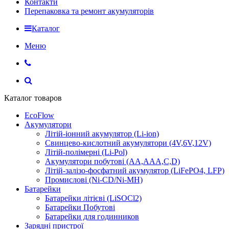
Контакти
Перепаковка та ремонт акумуляторів
Каталог
Меню
Каталог товаров
EcoFlow
Акумулятори
Літій-іонний акумулятор (Li-ion)
Свинцево-кислотний акумулятори (4V,6V,12V)
Літій-полімерні (Li-Pol)
Акумулятори побутові (AA,AAA,C,D)
Літій-залізо-фосфатний акумулятор (LiFePO4, LFP)
Промислові (Ni-CD/Ni-MH)
Батарейки
Батарейки літієві (LiSOCl2)
Батарейки Побутові
Батарейки для годинников
Зарядні пристрої