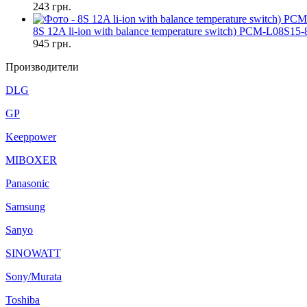
243
грн.
8S 12A li-ion with balance temperature switch) PCM-L08S15-
945
грн.
Производители
DLG
GP
Keeppower
MIBOXER
Panasonic
Samsung
Sanyo
SINOWATT
Sony/Murata
Toshiba