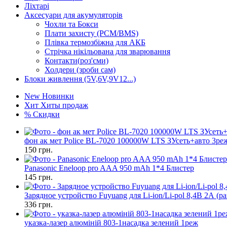
Ліхтарі
Аксесуари для акумуляторів
Чохли та Бокси
Плати захисту (PCM/BMS)
Плівка термозбіжна для АКБ
Стрічка нікільована для зварювання
Контакти(роз'єми)
Холдери (зроби сам)
Блоки живлення (5V,6V,9V12...)
New
Новинки
Хит
Хиты продаж
%
Скидки
фон ак мет Police BL-7020 100000W LTS ЗУсеть+авто 3ре
150
грн.
Panasonic Eneloop pro AAA 950 mAh 1*4 Блистер
145
грн.
Зарядное устройство Fuyuang для Li-ion/Li-pol 8,4В 2А (р
336
грн.
указка-лазер алюміній 803-1насадка зелений 1реж