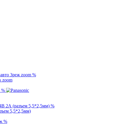
%
ж zoom
%
%
азъем 5,5*2,5мм)
%