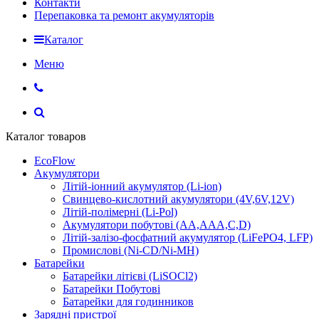
Контакти
Перепаковка та ремонт акумуляторів
Каталог
Меню
Каталог товаров
EcoFlow
Акумулятори
Літій-іонний акумулятор (Li-ion)
Свинцево-кислотний акумулятори (4V,6V,12V)
Літій-полімерні (Li-Pol)
Акумулятори побутові (AA,AAA,C,D)
Літій-залізо-фосфатний акумулятор (LiFePO4, LFP)
Промислові (Ni-CD/Ni-MH)
Батарейки
Батарейки літієві (LiSOCl2)
Батарейки Побутові
Батарейки для годинников
Зарядні пристрої