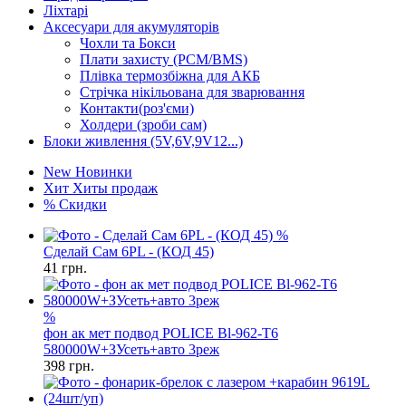
Ліхтарі
Аксесуари для акумуляторів
Чохли та Бокси
Плати захисту (PCM/BMS)
Плівка термозбіжна для АКБ
Стрічка нікільована для зварювання
Контакти(роз'єми)
Холдери (зроби сам)
Блоки живлення (5V,6V,9V12...)
New
Новинки
Хит
Хиты продаж
%
Скидки
%
Сделай Сам 6PL - (КОД 45)
41
грн.
%
фон ак мет подвод POLICE Bl-962-T6
580000W+ЗУсеть+авто 3реж
398
грн.