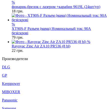
%
фонарик-брелок с лазером +карабин 9619L (24шт/уп)
18
грн.
%
XT90S-F Разъем (мама) Номинальный ток: 90А
безіскрові
79
грн.
%
Rayovac Zinc Air ZA10 PR536 (8 bl)
22
грн.
Производители
DLG
GP
Keeppower
MIBOXER
Panasonic
Samsung