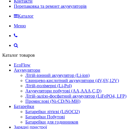
Контакти
Перепаковка та ремонт акумуляторів
Каталог
Меню
Каталог товаров
EcoFlow
Акумулятори
Літій-іонний акумулятор (Li-ion)
Свинцево-кислотний акумулятори (4V,6V,12V)
Літій-полімерні (Li-Pol)
Акумулятори побутові (AA,AAA,C,D)
Літій-залізо-фосфатний акумулятор (LiFePO4, LFP)
Промислові (Ni-CD/Ni-MH)
Батарейки
Батарейки літієві (LiSOCl2)
Батарейки Побутові
Батарейки для годинников
Зарядні пристрої