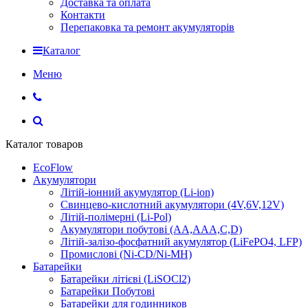
Доставка та оплата
Контакти
Перепаковка та ремонт акумуляторів
Каталог
Меню
Каталог товаров
EcoFlow
Акумулятори
Літій-іонний акумулятор (Li-ion)
Свинцево-кислотний акумулятори (4V,6V,12V)
Літій-полімерні (Li-Pol)
Акумулятори побутові (AA,AAA,C,D)
Літій-залізо-фосфатний акумулятор (LiFePO4, LFP)
Промислові (Ni-CD/Ni-MH)
Батарейки
Батарейки літієві (LiSOCl2)
Батарейки Побутові
Батарейки для годинников