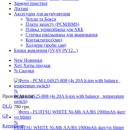
Зарядні пристрої
Ліхтарі
Аксесуари для акумуляторів
Чохли та Бокси
Плати захисту (PCM/BMS)
Плівка термозбіжна для АКБ
Стрічка нікільована для зварювання
Контакти(роз'єми)
Холдери (зроби сам)
Блоки живлення (5V,6V,9V12...)
New
Новинки
Хит
Хиты продаж
%
Скидки
%
Производители
PCM-L04S25-808 (4s 20A li-ion with balance , temperature
switch)
DLG
780
грн.
GP
%
Keeppower
FUJITSU WHITE Ni-Mh АА/R6 1900mAh 4шт/уп blister