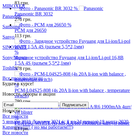
83
грн.
MIBOXER
%
Panasonic BR 3032
Panasonic
276
грн.
%
Samsung
PCM для 26650
113
грн.
Sanyo
SINOWATT
%
Sony/Murata
Зарядное устройство Fuyuang для Li-ion/Li-pol 16,8В
1,5А 4S (разъем 5,5*2,1мм)
Toshiba
578
грн.
Все производители
Будьте в курсе!
%
PCM-L04S25-808 (4s 20A li-ion with balance , temperature
Новости, обзоры и акции
switch)
780
грн.
Подписаться
Новости
Все новости
%
5 января 2021
Локдаун 2021 (с 8 по 24 января)
18 марта 2020
FUJITSU WHITE Ni-Mh АА/R6 1900mAh 4шт/уп blister
Карантин!!!!! ( но мы работаем!!!)
83
грн.
Все новости