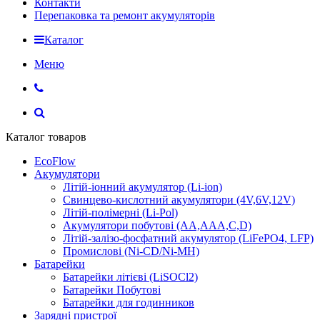
Контакти
Перепаковка та ремонт акумуляторів
Каталог
Меню
Каталог товаров
EcoFlow
Акумулятори
Літій-іонний акумулятор (Li-ion)
Свинцево-кислотний акумулятори (4V,6V,12V)
Літій-полімерні (Li-Pol)
Акумулятори побутові (AA,AAA,C,D)
Літій-залізо-фосфатний акумулятор (LiFePO4, LFP)
Промислові (Ni-CD/Ni-MH)
Батарейки
Батарейки літієві (LiSOCl2)
Батарейки Побутові
Батарейки для годинников
Зарядні пристрої