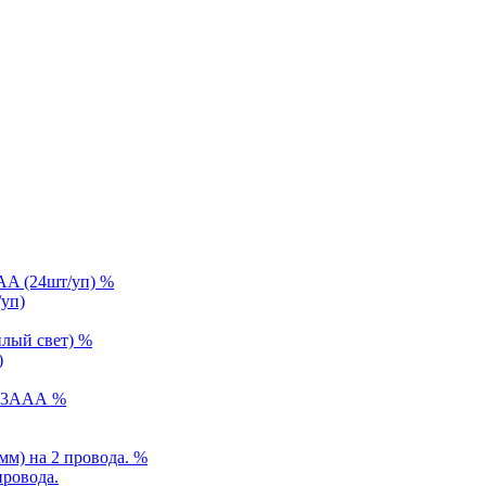
%
уп)
%
)
%
%
провода.