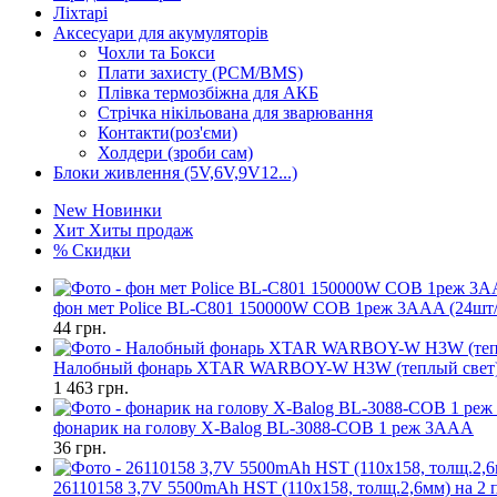
Ліхтарі
Аксесуари для акумуляторів
Чохли та Бокси
Плати захисту (PCM/BMS)
Плівка термозбіжна для АКБ
Стрічка нікільована для зварювання
Контакти(роз'єми)
Холдери (зроби сам)
Блоки живлення (5V,6V,9V12...)
New
Новинки
Хит
Хиты продаж
%
Скидки
фон мет Police BL-C801 150000W COB 1реж 3AAA (24шт/
44
грн.
Налобный фонарь XTAR WARBOY-W H3W (теплый свет
1 463
грн.
фонарик на голову X-Balog BL-3088-COB 1 реж 3AAA
36
грн.
26110158 3,7V 5500mAh HST (110x158, толщ.2,6мм) на 2 