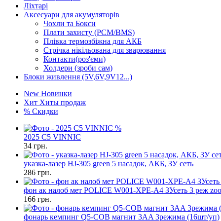
Ліхтарі
Аксесуари для акумуляторів
Чохли та Бокси
Плати захисту (PCM/BMS)
Плівка термозбіжна для АКБ
Стрічка нікільована для зварювання
Контакти(роз'єми)
Холдери (зроби сам)
Блоки живлення (5V,6V,9V12...)
New
Новинки
Хит
Хиты продаж
%
Скидки
%
2025 C5 VINNIC
34
грн.
указка-лазер HJ-305 green 5 насадок, АКБ, ЗУ сеть
286
грн.
фон ак налоб мет POLICE W001-XPE-A4 ЗУсеть 3 реж zo
166
грн.
фонарь кемпинг Q5-COB магнит 3AA 3режима (16шт/уп)