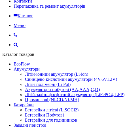
Контакти
Перепаковка та ремонт акумуляторів
Каталог
Меню
Каталог товаров
EcoFlow
Акумулятори
Літій-іонний акумулятор (Li-ion)
Свинцево-кислотний акумулятори (4V,6V,12V)
Літій-полімерні (Li-Pol)
Акумулятори побутові (AA,AAA,C,D)
Літій-залізо-фосфатний акумулятор (LiFePO4, LFP)
Промислові (Ni-CD/Ni-MH)
Батарейки
Батарейки літієві (LiSOCl2)
Батарейки Побутові
Батарейки для годинников
Зарядні пристрої