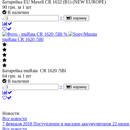
Батарейка EU Maxell CR 1632 (B1) (NEW EUROPE)
90
грн.
за 1 шт
В наличии
-
+
В корзину
%
muRata CR 1620 /5Bl
Батарейка muRata CR 1620 /5Bl
64
грн.
за 1 шт
В наличии
-
+
В корзину
Новости
Все новости
7 февраля 2018
Поступление в магазин аккумуляторов
22 июня
Все новости