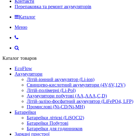
Контакти
Перепаковка та ремонт акумуляторів
Каталог
Меню
Каталог товаров
EcoFlow
Акумулятори
Літій-іонний акумулятор (Li-ion)
Свинцево-кислотний акумулятори (4V,6V,12V)
Літій-полімерні (Li-Pol)
Акумулятори побутові (AA,AAA,C,D)
Літій-залізо-фосфатний акумулятор (LiFePO4, LFP)
Промислові (Ni-CD/Ni-MH)
Батарейки
Батарейки літієві (LiSOCl2)
Батарейки Побутові
Батарейки для годинников
Зарядні пристрої