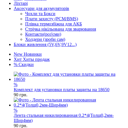
Ліхтарі
Аксесуари для акумуляторів
Чохли та Бокси
Плати захисту (PCM/BMS)
Плівка термозбіжна для АКБ
Стрічка нікільована для зварювання
Контакти(роз'єми)
Холдери (зроби сам)
Блоки живлення (5V,6V,9V12...)
New
Новинки
Хит
Хиты продаж
%
Скидки
%
Комплект для установки платы защиты на 18650
90
грн.
%
Лента стальная никилированная 0.2*4(Толщ0,2мм-
Шир4мм)
90
грн.