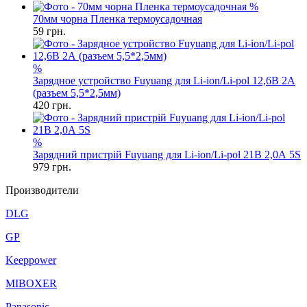
%
70мм чорна Пленка термоусадочная
59
грн.
%
Зарядное устройство Fuyuang для Li-ion/Li-pol 12,6В 2А
(разъем 5,5*2,5мм)
420
грн.
%
Зарядний пристрій Fuyuang для Li-ion/Li-pol 21В 2,0А 5S
979
грн.
Производители
DLG
GP
Keeppower
MIBOXER
Panasonic