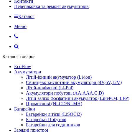
Контакти
Перепаковка та ремонт акумуляторів
Каталог
Меню
Каталог товаров
EcoFlow
Акумулятори
Літій-іонний акумулятор (Li-ion)
Свинцево-кислотний акумулятори (4V,6V,12V)
Літій-полімерні (Li-Pol)
Акумулятори побутові (AA,AAA,C,D)
Літій-залізо-фосфатний акумулятор (LiFePO4, LFP)
Промислові (Ni-CD/Ni-MH)
Батарейки
Батарейки літієві (LiSOCl2)
Батарейки Побутові
Батарейки для годинников
Зарядні пристрої