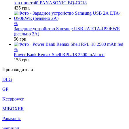
зар.пристрiй PANASONIC BQ-CC18
435
грн.
%
Зарядное устройство Samsung USB 2А ETA-U90EWE
(реально 2A)
56
грн.
%
Power Bank Remax Shell RPL-18 2500 mAh red
158
грн.
Производители
DLG
GP
Keeppower
MIBOXER
Panasonic
Samsung