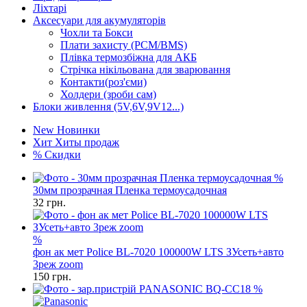
Ліхтарі
Аксесуари для акумуляторів
Чохли та Бокси
Плати захисту (PCM/BMS)
Плівка термозбіжна для АКБ
Стрічка нікільована для зварювання
Контакти(роз'єми)
Холдери (зроби сам)
Блоки живлення (5V,6V,9V12...)
New
Новинки
Хит
Хиты продаж
%
Скидки
%
30мм прозрачная Пленка термоусадочная
32
грн.
%
фон ак мет Police BL-7020 100000W LTS ЗУсеть+авто
3реж zoom
150
грн.
%