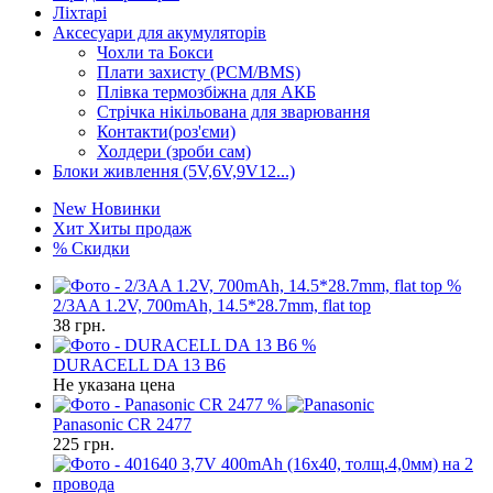
Ліхтарі
Аксесуари для акумуляторів
Чохли та Бокси
Плати захисту (PCM/BMS)
Плівка термозбіжна для АКБ
Стрічка нікільована для зварювання
Контакти(роз'єми)
Холдери (зроби сам)
Блоки живлення (5V,6V,9V12...)
New
Новинки
Хит
Хиты продаж
%
Скидки
%
2/3AA 1.2V, 700mAh, 14.5*28.7mm, flat top
38
грн.
%
DURACELL DA 13 B6
Не указана цена
%
Panasonic CR 2477
225
грн.