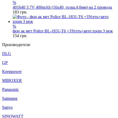
%
401640 3,7V 400mAh (16x40, толщ.4,0мм) на 2 провода
183
грн.
%
фон ак мет Police BL-1831-T6 +ЗУсеть+авто zoom 3 реж
154
грн.
Производители
DLG
GP
Keeppower
MIBOXER
Panasonic
Samsung
Sanyo
SINOWATT