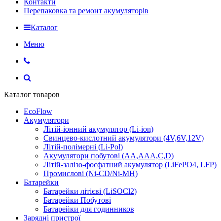
Контакти
Перепаковка та ремонт акумуляторів
Каталог
Меню
Каталог товаров
EcoFlow
Акумулятори
Літій-іонний акумулятор (Li-ion)
Свинцево-кислотний акумулятори (4V,6V,12V)
Літій-полімерні (Li-Pol)
Акумулятори побутові (AA,AAA,C,D)
Літій-залізо-фосфатний акумулятор (LiFePO4, LFP)
Промислові (Ni-CD/Ni-MH)
Батарейки
Батарейки літієві (LiSOCl2)
Батарейки Побутові
Батарейки для годинников
Зарядні пристрої