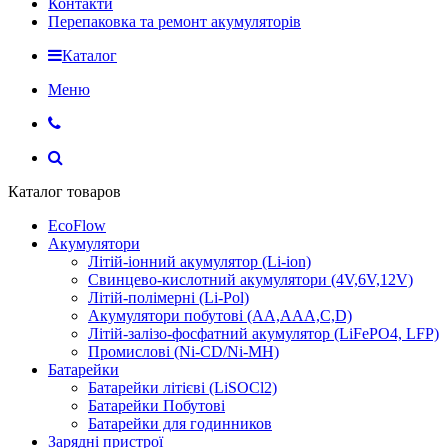
Контакти
Перепаковка та ремонт акумуляторів
Каталог
Меню
Каталог товаров
EcoFlow
Акумулятори
Літій-іонний акумулятор (Li-ion)
Свинцево-кислотний акумулятори (4V,6V,12V)
Літій-полімерні (Li-Pol)
Акумулятори побутові (AA,AAA,C,D)
Літій-залізо-фосфатний акумулятор (LiFePO4, LFP)
Промислові (Ni-CD/Ni-MH)
Батарейки
Батарейки літієві (LiSOCl2)
Батарейки Побутові
Батарейки для годинников
Зарядні пристрої