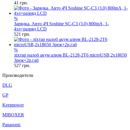
41
грн.
%
Зарядка. Авто 4Ч Soshine SC-C3 (3.0) 800mA, 1-
4эл+разряд LCD
521
грн.
%
ліхтар налоб акум алюм BL-2128-2T6 microUSB,2х18650
3реж+2р.габ
527
грн.
Производители
DLG
GP
Keeppower
MIBOXER
Panasonic