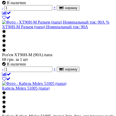
В наличии
-
+
В корзину
%
XT90H-M Разъем (папа) Номинальный ток: 90А
Роз'єм XT90H-M (90А) папа
68
грн.
за 1 шт
В наличии
-
+
В корзину
Кабель Molex 51005 (папа)