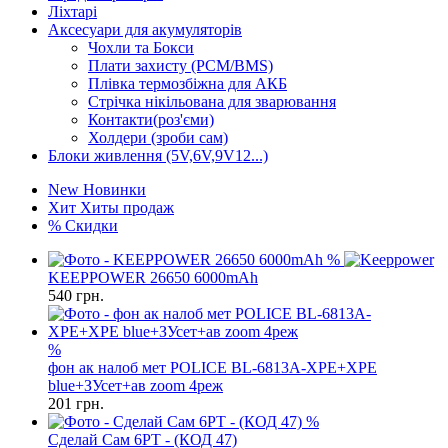
Ліхтарі
Аксесуари для акумуляторів
Чохли та Бокси
Плати захисту (PCM/BMS)
Плівка термозбіжна для АКБ
Стрічка нікільована для зварювання
Контакти(роз'єми)
Холдери (зроби сам)
Блоки живлення (5V,6V,9V12...)
New
Новинки
Хит
Хиты продаж
%
Скидки
%
KEEPPOWER 26650 6000mAh
540
грн.
%
фон ак налоб мет POLICE BL-6813A-XPE+XPE
blue+ЗУсет+ав zoom 4реж
201
грн.
%
Сделай Сам 6PT - (КОД 47)