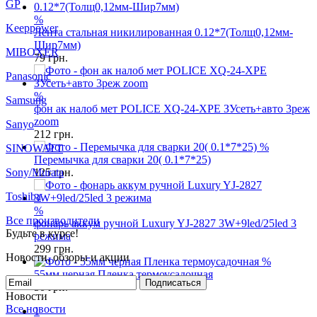
GP
%
Keeppower
Лента стальная никилированная 0.12*7(Толщ0,12мм-
Шир7мм)
MIBOXER
79
грн.
Panasonic
%
Samsung
фон ак налоб мет POLICE XQ-24-XPE ЗУсеть+авто 3реж
zoom
Sanyo
212
грн.
%
SINOWATT
Перемычка для сварки 20( 0.1*7*25)
Sony/Murata
125
грн.
Toshiba
%
Все производители
фонарь аккум ручной Luxury YJ-2827 3W+9led/25led 3
Будьте в курсе!
режима
299
грн.
Новости, обзоры и акции
%
55мм черная Пленка термоусадочная
Подписаться
50
грн.
Новости
Все новости
1