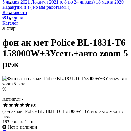
5 января 2021
Локдаун 2021 (с 8 по 24 января)
18 марта 2020
2
Карантин!!!!! ( но мы работаем!!!)
3
Все новости
4
Головна
5
Каталог
Ліхтарі
фон ак мет Police BL-1831-T6
158000W+ЗУсеть+авто zoom 5
реж
%
Артикул: -
(0)
фон ак мет Police BL-1831-T6 158000W+ЗУсеть+авто zoom 5
реж
183 грн.
за 1 шт
Нет в наличии