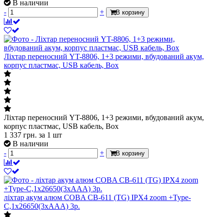
В наличии
-
+
В корзину
Ліхтар переносний YT-8806, 1+3 режими, вбудований акум,
корпус пластмас, USB кабель, Box
Ліхтар переносний YT-8806, 1+3 режими, вбудований акум,
корпус пластмас, USB кабель, Box
1 337
грн.
за 1 шт
В наличии
-
+
В корзину
ліхтар акум алюм COBA CB-611 (TG) IPX4 zoom +Type-
C,1х26650(3xAAA) 3р.