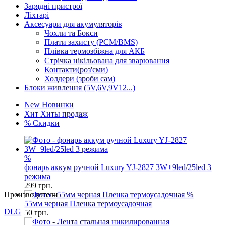
Зарядні пристрої
Ліхтарі
Аксесуари для акумуляторів
Чохли та Бокси
Плати захисту (PCM/BMS)
Плівка термозбіжна для АКБ
Стрічка нікільована для зварювання
Контакти(роз'єми)
Холдери (зроби сам)
Блоки живлення (5V,6V,9V12...)
New
Новинки
Хит
Хиты продаж
%
Скидки
%
фонарь аккум ручной Luxury YJ-2827 3W+9led/25led 3
режима
299
грн.
Производители
%
55мм черная Пленка термоусадочная
DLG
50
грн.