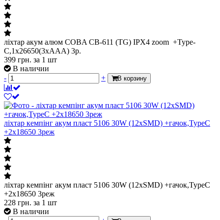
ліхтар акум алюм COBA CB-611 (TG) IPX4 zoom +Type-
C,1х26650(3xAAA) 3р.
399
грн.
за 1 шт
В наличии
-
+
В корзину
ліхтар кемпінг акум пласт 5106 30W (12xSMD) +гачок,TypeC
+2х18650 3реж
ліхтар кемпінг акум пласт 5106 30W (12xSMD) +гачок,TypeC
+2х18650 3реж
228
грн.
за 1 шт
В наличии