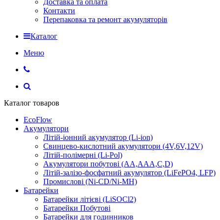
Доставка та оплата
Контакти
Перепаковка та ремонт акумуляторів
Каталог
Меню
Каталог товаров
EcoFlow
Акумулятори
Літій-іонний акумулятор (Li-ion)
Свинцево-кислотний акумулятори (4V,6V,12V)
Літій-полімерні (Li-Pol)
Акумулятори побутові (AA,AAA,C,D)
Літій-залізо-фосфатний акумулятор (LiFePO4, LFP)
Промислові (Ni-CD/Ni-MH)
Батарейки
Батарейки літієві (LiSOCl2)
Батарейки Побутові
Батарейки для годинников