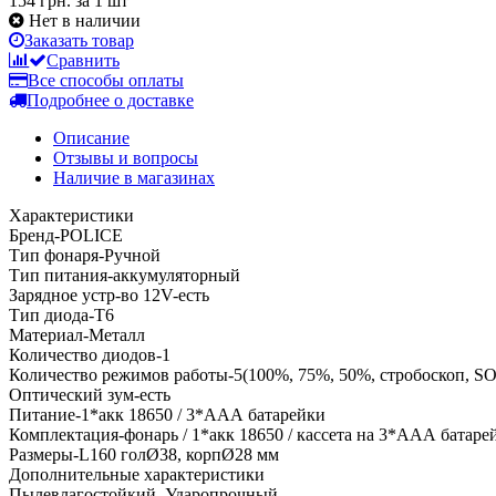
154 грн.
за 1 шт
Нет в наличии
Заказать товар
Сравнить
Все способы оплаты
Подробнее о доставке
Описание
Отзывы и вопросы
Наличие в магазинах
Характеристики
Бренд-POLICE
Тип фонаря-Ручной
Тип питания-аккумуляторный
Зарядное устр-во 12V-есть
Тип диода-T6
Материал-Металл
Количество диодов-1
Количество режимов работы-5(100%, 75%, 50%, стробоскоп, SO
Оптический зум-есть
Питание-1*акк 18650 / 3*ААА батарейки
Комплектация-фонарь / 1*акк 18650 / кассета на 3*ААА батарей
Размеры-L160 голØ38, корпØ28 мм
Дополнительные характеристики
Пылевлагостойкий. Ударопрочный.