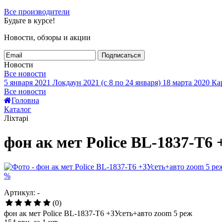
Все производители
Будьте в курсе!
Новости, обзоры и акции
Подписаться
Новости
Все новости
5 января 2021
Локдаун 2021 (с 8 по 24 января)
18 марта 2020
Кар
Все новости
Головна
Каталог
Ліхтарі
фон ак мет Police BL-1837-T6
%
Артикул: -
(0)
фон ак мет Police BL-1837-T6 +ЗУсеть+авто zoom 5 реж