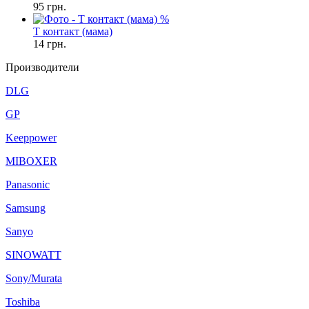
95
грн.
%
Т контакт (мама)
14
грн.
Производители
DLG
GP
Keeppower
MIBOXER
Panasonic
Samsung
Sanyo
SINOWATT
Sony/Murata
Toshiba