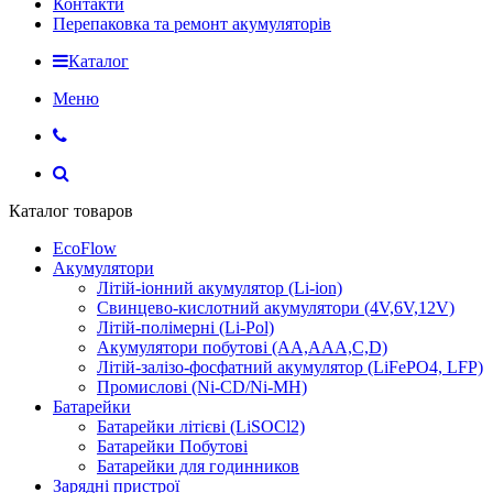
Контакти
Перепаковка та ремонт акумуляторів
Каталог
Меню
Каталог товаров
EcoFlow
Акумулятори
Літій-іонний акумулятор (Li-ion)
Свинцево-кислотний акумулятори (4V,6V,12V)
Літій-полімерні (Li-Pol)
Акумулятори побутові (AA,AAA,C,D)
Літій-залізо-фосфатний акумулятор (LiFePO4, LFP)
Промислові (Ni-CD/Ni-MH)
Батарейки
Батарейки літієві (LiSOCl2)
Батарейки Побутові
Батарейки для годинников
Зарядні пристрої