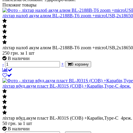
Похожие товары
ліхтар налоб акум алюм BL-2188B-T6 zoom +microUSB,2х1865
ліхтар налоб акум алюм BL-2188B-T6 zoom +microUSB,2х1865
250
грн.
за 1 шт
В наличии
-
+
В корзину
ліхтар вбуд.акум пласт BL-J031S (COB) +Карабін,Type-C 4реж.
ліхтар вбуд.акум пласт BL-J031S (COB) +Карабін,Type-C 4реж.
50
грн.
за 1 шт
В наличии