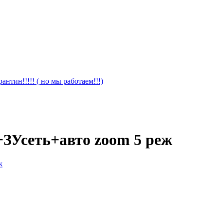
антин!!!!! ( но мы работаем!!!)
 +ЗУсеть+авто zoom 5 реж