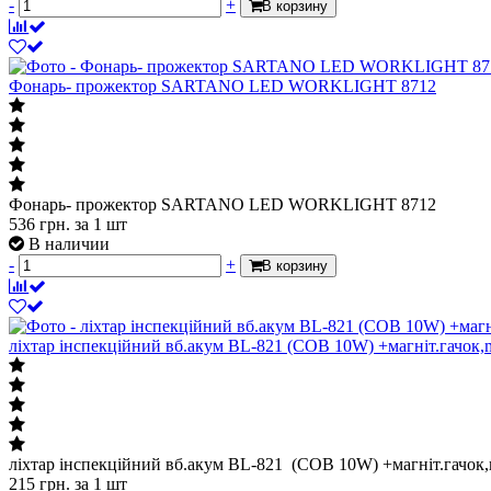
-
+
В корзину
Фонарь- прожектор SARTANO LED WORKLIGHT 8712
Фонарь- прожектор SARTANO LED WORKLIGHT 8712
536
грн.
за 1 шт
В наличии
-
+
В корзину
ліхтар інспекційний вб.акум BL-821 (COB 10W) +магніт.гачок,
ліхтар інспекційний вб.акум BL-821 (COB 10W) +магніт.гачок,
215
грн.
за 1 шт