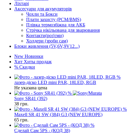
Ліхтарі
Аксесуари для акумуляторів
Чохли та Бокси
Плати захисту (PCM/BMS)
Плівка термозбіжна для АКБ
Стрічка нікільована для зварювання
Контакти(роз'єми)
Холдери (зроби сам)
Блоки живлення (5V,6V,9V12...)
New
Новинки
Хит
Хиты продаж
%
Скидки
%
лазер-діско LED mini PAR, 18LED, RGB
Не указана цена
%
Sony SR41 (392)
38
грн.
%
Maxell SR 41 SW (384) G3 (NEW EUROPE)
65
грн.
%
Сделай Сам 5PS - (КОД 38)