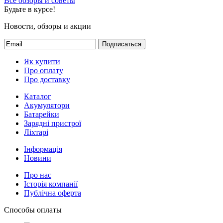
Все обзоры и советы
Будьте в курсе!
Новости, обзоры и акции
Подписаться
Як купити
Про оплату
Про доставку
Каталог
Акумулятори
Батарейки
Зарядні пристрої
Ліхтарі
Інформація
Новини
Про нас
Історія компанії
Публічна оферта
Способы оплаты