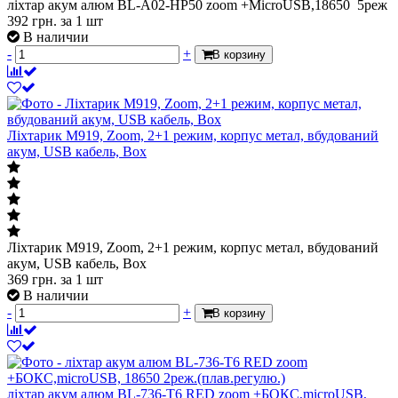
ліхтар акум алюм BL-A02-HP50 zoom +MicroUSB,18650 5реж
392
грн.
за 1 шт
В наличии
-
+
В корзину
Ліхтарик M919, Zoom, 2+1 режим, корпус метал, вбудований
акум, USB кабель, Box
Ліхтарик M919, Zoom, 2+1 режим, корпус метал, вбудований
акум, USB кабель, Box
369
грн.
за 1 шт
В наличии
-
+
В корзину
ліхтар акум алюм BL-736-T6 RED zoom +БОКС,microUSB,