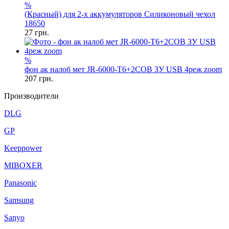
%
(Красный) для 2-х аккумуляторов Силиконовый чехол
18650
27
грн.
%
фон ак налоб мет JR-6000-T6+2COB ЗУ USB 4реж zoom
207
грн.
Производители
DLG
GP
Keeppower
MIBOXER
Panasonic
Samsung
Sanyo