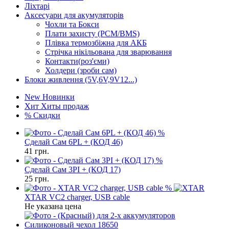
Ліхтарі
Аксесуари для акумуляторів
Чохли та Бокси
Плати захисту (PCM/BMS)
Плівка термозбіжна для АКБ
Стрічка нікільована для зварювання
Контакти(роз'єми)
Холдери (зроби сам)
Блоки живлення (5V,6V,9V12...)
New
Новинки
Хит
Хиты продаж
%
Скидки
%
Сделай Сам 6PL + (КОД 46)
41
грн.
%
Сделай Сам 3PI + (КОД 17)
25
грн.
%
XTAR VC2 charger, USB cable
Не указана цена