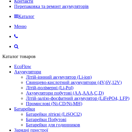
Контакти
Перепаковка та ремонт акумуляторів
Каталог
Меню
Каталог товаров
EcoFlow
Акумулятори
Літій-іонний акумулятор (Li-ion)
Свинцево-кислотний акумулятори (4V,6V,12V)
Літій-полімерні (Li-Pol)
Акумулятори побутові (AA,AAA,C,D)
Літій-залізо-фосфатний акумулятор (LiFePO4, LFP)
Промислові (Ni-CD/Ni-MH)
Батарейки
Батарейки літієві (LiSOCl2)
Батарейки Побутові
Батарейки для годинников
Зарядні пристрої