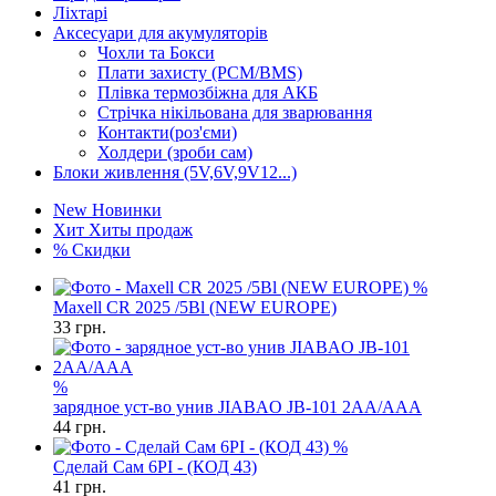
Ліхтарі
Аксесуари для акумуляторів
Чохли та Бокси
Плати захисту (PCM/BMS)
Плівка термозбіжна для АКБ
Стрічка нікільована для зварювання
Контакти(роз'єми)
Холдери (зроби сам)
Блоки живлення (5V,6V,9V12...)
New
Новинки
Хит
Хиты продаж
%
Скидки
%
Maxell CR 2025 /5Bl (NEW EUROPE)
33
грн.
%
зарядное уст-во унив JIABAO JB-101 2AA/AAA
44
грн.
%
Сделай Сам 6PI - (КОД 43)
41
грн.