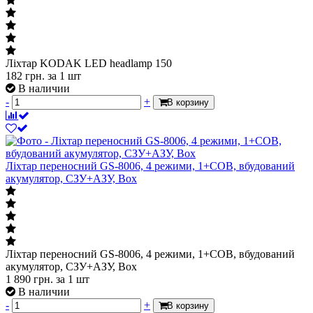
Ліхтар KODAK LED headlamp 150
182
грн.
за 1 шт
В наличии
-
+
В корзину
Ліхтар переносний GS-8006, 4 режими, 1+COB, вбудований
акумулятор, СЗУ+АЗУ, Box
Ліхтар переносний GS-8006, 4 режими, 1+COB, вбудований
акумулятор, СЗУ+АЗУ, Box
1 890
грн.
за 1 шт
В наличии
-
+
В корзину