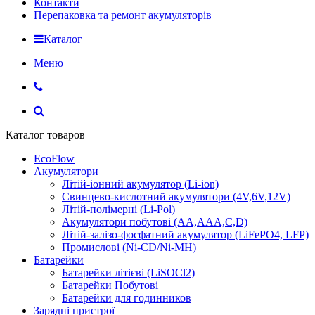
Контакти
Перепаковка та ремонт акумуляторів
Каталог
Меню
Каталог товаров
EcoFlow
Акумулятори
Літій-іонний акумулятор (Li-ion)
Свинцево-кислотний акумулятори (4V,6V,12V)
Літій-полімерні (Li-Pol)
Акумулятори побутові (AA,AAA,C,D)
Літій-залізо-фосфатний акумулятор (LiFePO4, LFP)
Промислові (Ni-CD/Ni-MH)
Батарейки
Батарейки літієві (LiSOCl2)
Батарейки Побутові
Батарейки для годинников
Зарядні пристрої