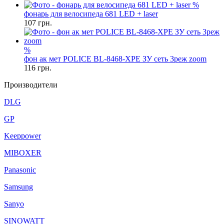
%
фонарь для велосипеда 681 LED + laser
107
грн.
%
фон ак мет POLICE BL-8468-XPE ЗУ сеть 3реж zoom
116
грн.
Производители
DLG
GP
Keeppower
MIBOXER
Panasonic
Samsung
Sanyo
SINOWATT