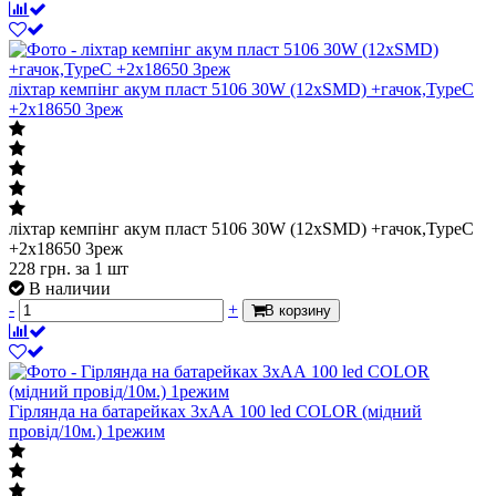
ліхтар кемпінг акум пласт 5106 30W (12xSMD) +гачок,TypeC
+2х18650 3реж
ліхтар кемпінг акум пласт 5106 30W (12xSMD) +гачок,TypeC
+2х18650 3реж
228
грн.
за 1 шт
В наличии
-
+
В корзину
Гірлянда на батарейках 3хАА 100 led COLOR (мідний
провід/10м.) 1режим