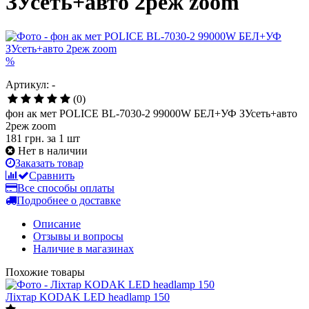
ЗУсеть+авто 2реж zoom
%
Артикул: -
(0)
фон ак мет POLICE BL-7030-2 99000W БЕЛ+УФ ЗУсеть+авто
2реж zoom
181 грн.
за 1 шт
Нет в наличии
Заказать товар
Сравнить
Все способы оплаты
Подробнее о доставке
Описание
Отзывы и вопросы
Наличие в магазинах
Похожие товары
Ліхтар KODAK LED headlamp 150