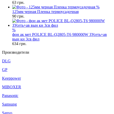
63
грн.
%
125мм черная Пленка термоусадочная
90
грн.
%
фон ак мет POLICE BL-Q2805-T6 980000W ЗУсеть+ав
вын кн 3св фил
634
грн.
Производители
DLG
GP
Keeppower
MIBOXER
Panasonic
Samsung
Sanyo