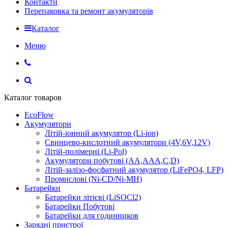
Контакти
Перепаковка та ремонт акумуляторів
Каталог
Меню
Каталог товаров
EcoFlow
Акумулятори
Літій-іонний акумулятор (Li-ion)
Свинцево-кислотний акумулятори (4V,6V,12V)
Літій-полімерні (Li-Pol)
Акумулятори побутові (AA,AAA,C,D)
Літій-залізо-фосфатний акумулятор (LiFePO4, LFP)
Промислові (Ni-CD/Ni-MH)
Батарейки
Батарейки літієві (LiSOCl2)
Батарейки Побутові
Батарейки для годинников
Зарядні пристрої