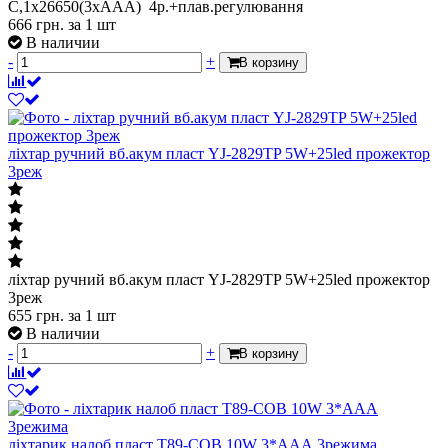
C,1х26650(3xAAA) 4р.+плав.регулювання
666
грн.
за 1 шт
В наличии
-
+
В корзину
ліхтар ручний вб.акум пласт YJ-2829TP 5W+25led прожектор
3реж
ліхтар ручний вб.акум пласт YJ-2829TP 5W+25led прожектор
3реж
655
грн.
за 1 шт
В наличии
-
+
В корзину
ліхтарик налоб пласт T89-COB 10W 3*ААА 3режима