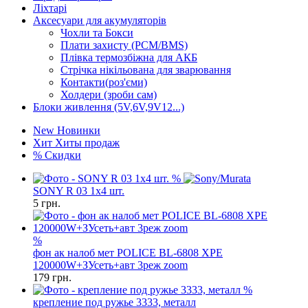
Ліхтарі
Аксесуари для акумуляторів
Чохли та Бокси
Плати захисту (PCM/BMS)
Плівка термозбіжна для АКБ
Стрічка нікільована для зварювання
Контакти(роз'єми)
Холдери (зроби сам)
Блоки живлення (5V,6V,9V12...)
New
Новинки
Хит
Хиты продаж
%
Скидки
%
SONY R 03 1x4 шт.
5
грн.
%
фон ак налоб мет POLICE BL-6808 XPE
120000W+ЗУсеть+авт 3реж zoom
179
грн.
%
крепление под ружье 3333, металл