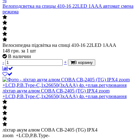
%
Велоподсветка на спицы 410-16 22LED 1AAA автомат смена
режима
Велосипедна підсвітка на спиці 410-16 22LED 1AAA
148
грн.
за 1 шт
В наличии
-
+
В корзину
ліхтар акум алюм COBA CB-2405 (TG) IPX4 zoom
+LCD,P.B.Type-C,1х26650(3xAAA) 4р.+плав.регулювання
ліхтар акум алюм COBA CB-2405 (TG) IPX4
zoom +LCD,P.B.Type-