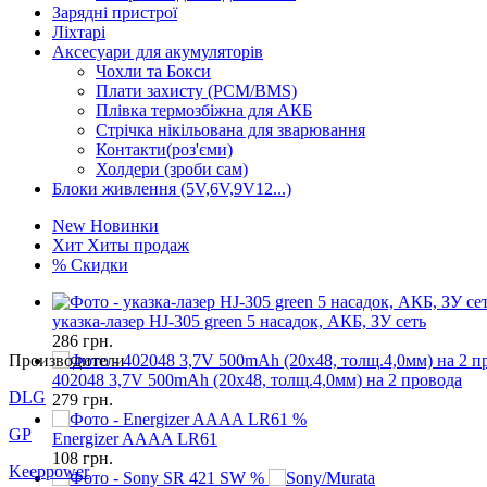
Зарядні пристрої
Ліхтарі
Аксесуари для акумуляторів
Чохли та Бокси
Плати захисту (PCM/BMS)
Плівка термозбіжна для АКБ
Стрічка нікільована для зварювання
Контакти(роз'єми)
Холдери (зроби сам)
Блоки живлення (5V,6V,9V12...)
New
Новинки
Хит
Хиты продаж
%
Скидки
указка-лазер HJ-305 green 5 насадок, АКБ, ЗУ сеть
286
грн.
Производители
402048 3,7V 500mAh (20x48, толщ.4,0мм) на 2 провода
DLG
279
грн.
%
GP
Energizer AAAA LR61
108
грн.
Keeppower
%