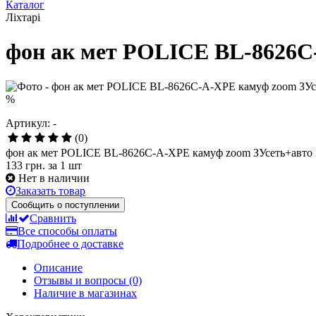
Каталог
Ліхтарі
фон ак мет POLICE BL-8626C
%
Артикул: -
(0)
фон ак мет POLICE BL-8626C-A-XPE камуф zoom ЗУсеть+авто
133 грн.
за 1 шт
Нет в наличии
Заказать товар
Сообщить о поступлении
Сравнить
Все способы оплаты
Подробнее о доставке
Описание
Отзывы и вопросы
(0)
Наличие в магазинах