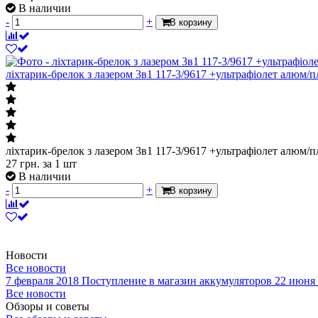
В наличии
-
+
В корзину
ліхтарик-брелок з лазером 3в1 117-3/9617 +ультрафіолет алюм/п
ліхтарик-брелок з лазером 3в1 117-3/9617 +ультрафіолет алюм/п
27
грн.
за 1 шт
В наличии
-
+
В корзину
Новости
Все новости
7 февраля 2018
Поступление в магазин аккумуляторов
22 июня
Все новости
Обзоры и советы