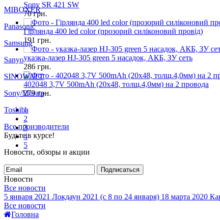
Sony SR 421 SW
MIBOXER
70
грн.
Panasonic
Гірлянда 400 led color (прозорий силіконовий провід)
191
грн.
Samsung
указка-лазер HJ-305 green 5 насадок, АКБ, ЗУ сеть
Sanyo
286
грн.
SINOWATT
402048 3,7V 500mAh (20x48, толщ.4,0мм) на 2 провода
Sony/Murata
279
грн.
Toshiba
1
2
Все производители
3
Будьте в курсе!
4
5
Новости, обзоры и акции
Подписаться
Новости
Все новости
5 января 2021
Локдаун 2021 (с 8 по 24 января)
18 марта 2020
Кар
Все новости
Головна