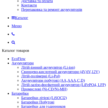
Доставка та оплата
Контакти
Перепаковка та ремонт акумуляторів
Каталог
Меню
Каталог товаров
EcoFlow
Акумулятори
Літій-іонний акумулятор (Li-ion)
Свинцево-кислотний акумулятори (4V,6V,12V)
Літій-полімерні (Li-Pol)
Акумулятори побутові (AA,AAA,C,D)
Літій-залізо-фосфатний акумулятор (LiFePO4, LFP)
Промислові (Ni-CD/Ni-MH)
Батарейки
Батарейки літієві (LiSOCl2)
Батарейки Побутові
Батарейки для годинников