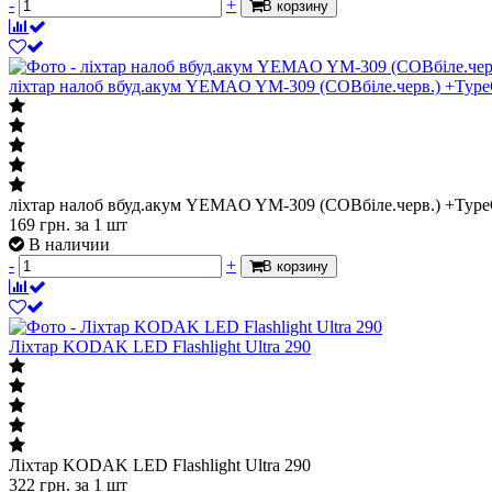
-
+
В корзину
ліхтар налоб вбуд.акум YEMAO YM-309 (COBбіле.черв.) +Typ
ліхтар налоб вбуд.акум YEMAO YM-309 (COBбіле.черв.) +Typ
169
грн.
за 1 шт
В наличии
-
+
В корзину
Ліхтар KODAK LED Flashlight Ultra 290
Ліхтар KODAK LED Flashlight Ultra 290
322
грн.
за 1 шт