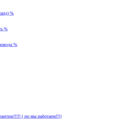
%
%
%
антин!!!!! ( но мы работаем!!!)