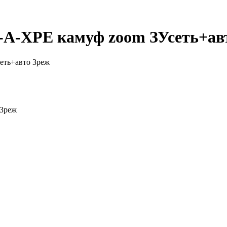
-A-XPE камуф zoom ЗУсеть+ав
 3реж