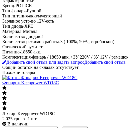
Характеристики
Бренд-POLICE
Тип фонаря-Ручной
Тип питания-аккумуляторный
Зарядное устр-во 12V-есть
Тип диода-XPE
Материал-Металл
Количество диодов-1
Количество режимов работы-3 ( 100%, 50% , стробоскоп)
Оптический зум-нет
Питание-18650 акк.
Комплектация-фонарь / 18650 акк. / ЗУ 220V / ЗУ 12V / ремешо
Добавить свой отзыв или задать вопрос
Добавить свой отзыв
Общий остаток на складах
отсутствует
Похожие товары
Фонарик Keeppower WD18C
Ліхтар Keeppower WD18C
2 025
грн.
за 1 шт
В наличии