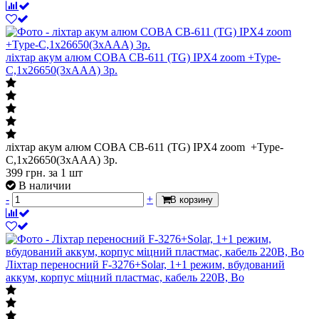
ліхтар акум алюм COBA CB-611 (TG) IPX4 zoom +Type-
C,1х26650(3xAAA) 3р.
ліхтар акум алюм COBA CB-611 (TG) IPX4 zoom +Type-
C,1х26650(3xAAA) 3р.
399
грн.
за 1 шт
В наличии
-
+
В корзину
Ліхтар переносний F-3276+Solar, 1+1 режим, вбудований
аккум, корпус міцний пластмас, кабель 220В, Bo