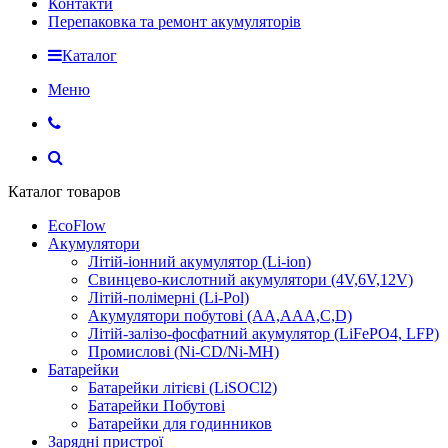
Контакти
Перепаковка та ремонт акумуляторів
Каталог
Меню
Каталог товаров
EcoFlow
Акумулятори
Літій-іонний акумулятор (Li-ion)
Свинцево-кислотний акумулятори (4V,6V,12V)
Літій-полімерні (Li-Pol)
Акумулятори побутові (AA,AAA,C,D)
Літій-залізо-фосфатний акумулятор (LiFePO4, LFP)
Промислові (Ni-CD/Ni-MH)
Батарейки
Батарейки літієві (LiSOCl2)
Батарейки Побутові
Батарейки для годинников
Зарядні пристрої