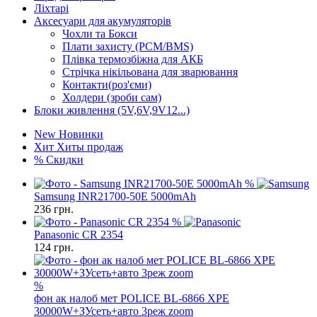
Ліхтарі
Аксесуари для акумуляторів
Чохли та Бокси
Плати захисту (PCM/BMS)
Плівка термозбіжна для АКБ
Стрічка нікільована для зварювання
Контакти(роз'єми)
Холдери (зроби сам)
Блоки живлення (5V,6V,9V12...)
New
Новинки
Хит
Хиты продаж
%
Скидки
%
Samsung INR21700-50E 5000mAh
236
грн.
%
Panasonic CR 2354
124
грн.
%
фон ак налоб мет POLICE BL-6866 XPE
30000W+ЗУсеть+авто 3реж zoom