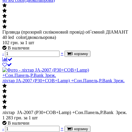
40 led color(двокольорова)
Гірлянда (прозорий силіконовий провід) об`ємний ДІАМАНТ
40 led color(двокольорова)
102
грн.
за 1 шт
В наличии
-
+
В корзину
ліхтар JA-2007 (P30+COB+Lamp) +Сон.Панель,P.Bank 3реж.
ліхтар JA-2007 (P30+COB+Lamp) +Сон.Панель,P.Bank 3реж.
1 283
грн.
за 1 шт
В наличии
-
+
В корзину