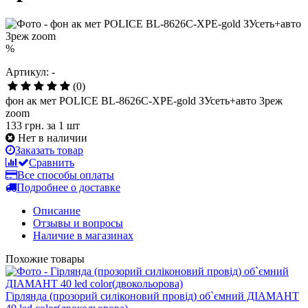
%
Артикул: -
(0)
фон ак мет POLICE BL-8626C-XPE-gold ЗУсеть+авто 3реж
zoom
133 грн.
за 1 шт
Нет в наличии
Заказать товар
Сравнить
Все способы оплаты
Подробнее о доставке
Описание
Отзывы и вопросы
Наличие в магазинах
Похожие товары
Гірлянда (прозорий силіконовий провід) об`ємний ДІАМАНТ