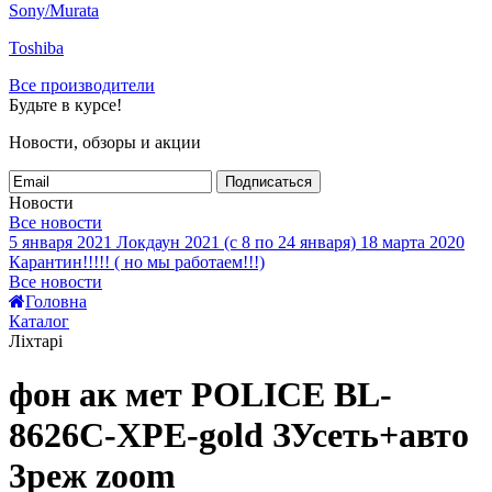
Sony/Murata
Toshiba
Все производители
Будьте в курсе!
Новости, обзоры и акции
Подписаться
Новости
Все новости
5 января 2021
Локдаун 2021 (с 8 по 24 января)
18 марта 2020
Карантин!!!!! ( но мы работаем!!!)
Все новости
Головна
Каталог
Ліхтарі
фон ак мет POLICE BL-
8626C-XPE-gold ЗУсеть+авто
3реж zoom