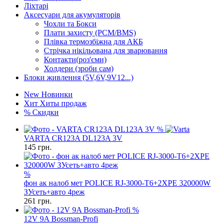
Ліхтарі
Аксесуари для акумуляторів
Чохли та Бокси
Плати захисту (PCM/BMS)
Плівка термозбіжна для АКБ
Стрічка нікільована для зварювання
Контакти(роз'єми)
Холдери (зроби сам)
Блоки живлення (5V,6V,9V12...)
New
Новинки
Хит
Хиты продаж
%
Скидки
%
VARTA CR123A DL123A 3V
145
грн.
%
фон ак налоб мет POLICE RJ-3000-T6+2XPE 320000W
ЗУсеть+авто 4реж
261
грн.
%
12V 9A Bossman-Profi