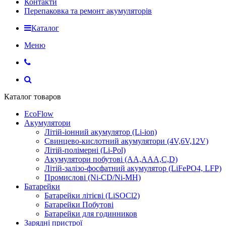
Контакти
Перепаковка та ремонт акумуляторів
Каталог
Меню
Каталог товаров
EcoFlow
Акумулятори
Літій-іонний акумулятор (Li-ion)
Свинцево-кислотний акумулятори (4V,6V,12V)
Літій-полімерні (Li-Pol)
Акумулятори побутові (AA,AAA,C,D)
Літій-залізо-фосфатний акумулятор (LiFePO4, LFP)
Промислові (Ni-CD/Ni-MH)
Батарейки
Батарейки літієві (LiSOCl2)
Батарейки Побутові
Батарейки для годинников
Зарядні пристрої