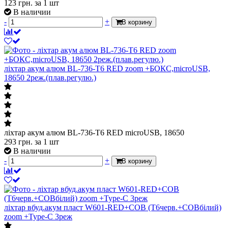
123
грн.
за 1 шт
В наличии
-
+
В корзину
ліхтар акум алюм BL-736-T6 RED zoom +БОКС,microUSB,
18650 2реж.(плав.регулю.)
ліхтар акум алюм BL-736-T6 RED microUSB, 18650
293
грн.
за 1 шт
В наличии
-
+
В корзину
ліхтар вбуд.акум пласт W601-RED+COB (T6черв.+COBбілий)
zoom +Type-C 3реж