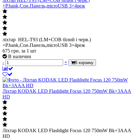
ліхтар HEL-T93 (LM+COB білий і черв.)
+P.bank,Сон.Панель,microUSB 3+4реж
ліхтар HEL-T93 (LM+COB білий і черв.)
+P.bank,Сон.Панель,microUSB 3+4реж
675
грн.
за 1 шт
В наличии
-
+
В корзину
Ліхтар KODAK LED Flashlight Focus 120 750mW Bk+3AAA
HD
Ліхтар KODAK LED Flashlight Focus 120 750mW Bk+3AAA
HD