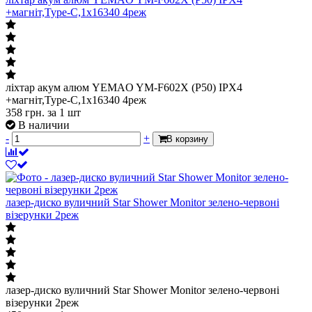
+магніт,Type-C,1х16340 4реж
ліхтар акум алюм YEMAO YM-F602X (P50) IPX4
+магніт,Type-C,1х16340 4реж
358
грн.
за 1 шт
В наличии
-
+
В корзину
лазер-диско вуличний Star Shower Monitor зелено-червоні
візерунки 2реж
лазер-диско вуличний Star Shower Monitor зелено-червоні
візерунки 2реж