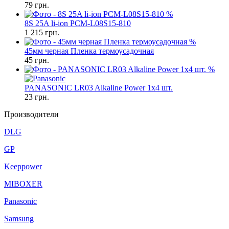
79
грн.
%
8S 25A li-ion PCM-L08S15-810
1 215
грн.
%
45мм черная Пленка термоусадочная
45
грн.
%
PANASONIC LR03 Alkaline Power 1x4 шт.
23
грн.
Производители
DLG
GP
Keeppower
MIBOXER
Panasonic
Samsung