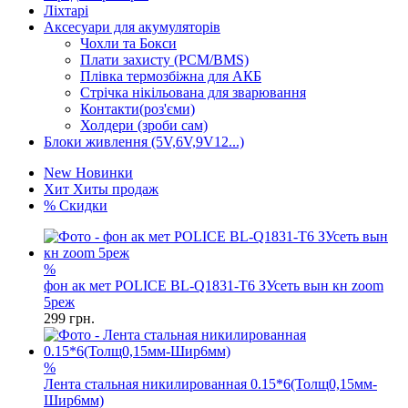
Ліхтарі
Аксесуари для акумуляторів
Чохли та Бокси
Плати захисту (PCM/BMS)
Плівка термозбіжна для АКБ
Стрічка нікільована для зварювання
Контакти(роз'єми)
Холдери (зроби сам)
Блоки живлення (5V,6V,9V12...)
New
Новинки
Хит
Хиты продаж
%
Скидки
%
фон ак мет POLICE BL-Q1831-T6 ЗУсеть вын кн zoom
5реж
299
грн.
%
Лента стальная никилированная 0.15*6(Толщ0,15мм-
Шир6мм)