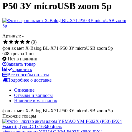
P50 ЗУ microUSB zoom 5р
Артикул: -
(0)
фон ак мет X-Balog BL-X71-P50 ЗУ microUSB zoom 5р
608 грн.
за 1 шт
Нет в наличии
Заказать товар
Сравнить
Все способы оплаты
Подробнее о доставке
Описание
Отзывы и вопросы
Наличие в магазинах
фон ак мет X-Balog BL-X71-P50 ЗУ microUSB zoom 5р
Похожие товары
ліхтар акум алюм YEMAO YM-F602X (P50) IPX4