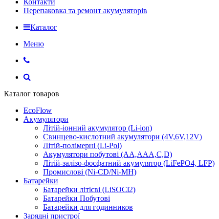
Контакти
Перепаковка та ремонт акумуляторів
Каталог
Меню
Каталог товаров
EcoFlow
Акумулятори
Літій-іонний акумулятор (Li-ion)
Свинцево-кислотний акумулятори (4V,6V,12V)
Літій-полімерні (Li-Pol)
Акумулятори побутові (AA,AAA,C,D)
Літій-залізо-фосфатний акумулятор (LiFePO4, LFP)
Промислові (Ni-CD/Ni-MH)
Батарейки
Батарейки літієві (LiSOCl2)
Батарейки Побутові
Батарейки для годинников
Зарядні пристрої