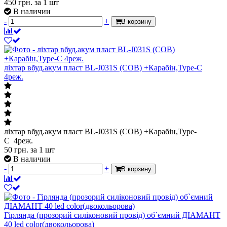
450
грн.
за 1 шт
В наличии
-
+
В корзину
ліхтар вбуд.акум пласт BL-J031S (COB) +Карабін,Type-C
4реж.
ліхтар вбуд.акум пласт BL-J031S (COB) +Карабін,Type-
C 4реж.
50
грн.
за 1 шт
В наличии
-
+
В корзину
Гірлянда (прозорий силіконовий провід) об`ємний ДІАМАНТ
40 led color(двокольорова)