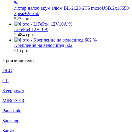
%
ліхтар налоб акум алюм BL-2128-2T6 microUSB,2х18650
3реж+2р.габ
527
грн.
%
LiFePo4 12V10A
2 484
грн.
%
Крепление на велосипед 602
21
грн.
Производители
DLG
GP
Keeppower
MIBOXER
Panasonic
Samsung
Sanyo