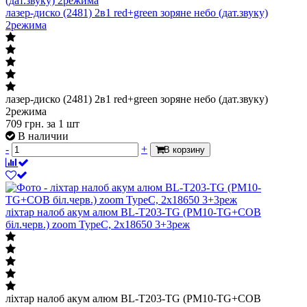
лазер-диско (2481) 2в1 red+green зоряне небо (дат.звуку)
2режима
лазер-диско (2481) 2в1 red+green зоряне небо (дат.звуку)
2режима
709
грн.
за 1 шт
В наличии
-
+
В корзину
ліхтар налоб акум алюм BL-T203-TG (PM10-TG+СОВ
біл.черв.) zoom TypeC, 2х18650 3+3реж
ліхтар налоб акум алюм BL-T203-TG (PM10-TG+СОВ