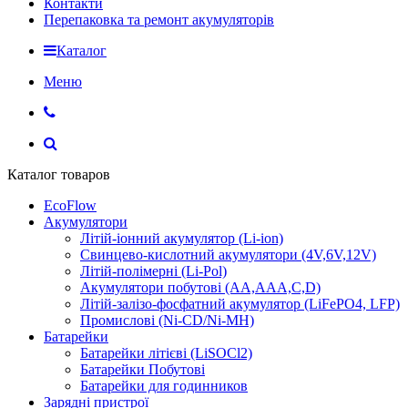
Контакти
Перепаковка та ремонт акумуляторів
Каталог
Меню
Каталог товаров
EcoFlow
Акумулятори
Літій-іонний акумулятор (Li-ion)
Свинцево-кислотний акумулятори (4V,6V,12V)
Літій-полімерні (Li-Pol)
Акумулятори побутові (AA,AAA,C,D)
Літій-залізо-фосфатний акумулятор (LiFePO4, LFP)
Промислові (Ni-CD/Ni-MH)
Батарейки
Батарейки літієві (LiSOCl2)
Батарейки Побутові
Батарейки для годинников
Зарядні пристрої