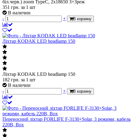
біл.черв.) zoom TypeC, 2х18650 3+3реж
351
грн.
за 1 шт
В наличии
-
+
В корзину
Ліхтар KODAK LED headlamp 150
Ліхтар KODAK LED headlamp 150
182
грн.
за 1 шт
В наличии
-
+
В корзину
Переносний ліхтар FORLIFE F-3130+Solar, 3 режими, кабель
220В, Box