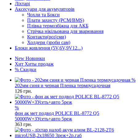
Ліхтарі
Аксесуари для акумуляторів
Чохли та Бокси
Плати захисту (PCM/BMS)
Плівка термозбіжна для АКБ
Стрічка нікільована для зварювання
Контакти(роз'єми)
Холдери (зроби сам)
Блоки живлення (5V,6V,9V12...)
New
Новинки
Хит
Хиты продаж
%
Скидки
%
202мм синя и черная Пленка термоусадочная
126
грн.
%
фон ак мет подвод POLICE BL-8772 Q5
50000W+ЗУсеть+авто 5реж
363
грн.