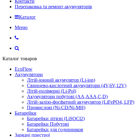
Контакти
Перепаковка та ремонт акумуляторів
Каталог
Меню
Каталог товаров
EcoFlow
Акумулятори
Літій-іонний акумулятор (Li-ion)
Свинцево-кислотний акумулятори (4V,6V,12V)
Літій-полімерні (Li-Pol)
Акумулятори побутові (AA,AAA,C,D)
Літій-залізо-фосфатний акумулятор (LiFePO4, LFP)
Промислові (Ni-CD/Ni-MH)
Батарейки
Батарейки літієві (LiSOCl2)
Батарейки Побутові
Батарейки для годинников
Зарядні пристрої