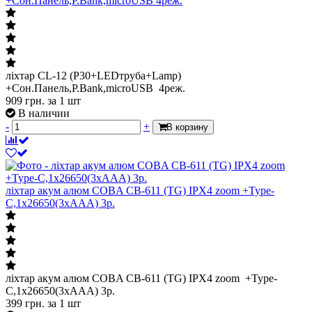
+Сон.Панель,P.Bank,microUSB 4реж.
ліхтар CL-12 (P30+LEDтруба+Lamp)
+Сон.Панель,P.Bank,microUSB 4реж.
909
грн.
за 1 шт
В наличии
-
+
В корзину
ліхтар акум алюм COBA CB-611 (TG) IPX4 zoom +Type-
C,1х26650(3xAAA) 3р.
ліхтар акум алюм COBA CB-611 (TG) IPX4 zoom +Type-
C,1х26650(3xAAA) 3р.
399
грн.
за 1 шт