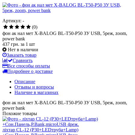
Артикул: -
(0)
фон ак нал мет X-BALOG BL-T50-P50 ЗУ USB, 5реж, zoom,
power bank
437 грн.
за 1 шт
Нет в наличии
Заказать товар
Сравнить
Все способы оплаты
Подробнее о доставке
Описание
Отзывы и вопросы
Наличие в магазинах
фон ак нал мет X-BALOG BL-T50-P50 ЗУ USB, 5реж, zoom,
power bank
Похожие товары
ліхтар CL-12 (P30+LEDтруба+Lamp)