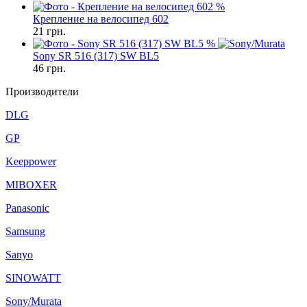
%
Крепление на велосипед 602
21
грн.
%
Sony SR 516 (317) SW BL5
46
грн.
Производители
DLG
GP
Keeppower
MIBOXER
Panasonic
Samsung
Sanyo
SINOWATT
Sony/Murata