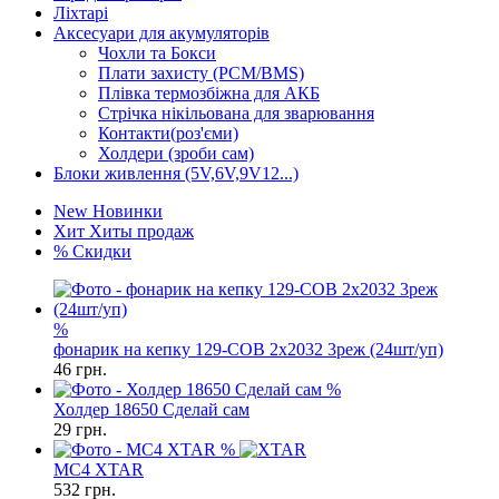
Ліхтарі
Аксесуари для акумуляторів
Чохли та Бокси
Плати захисту (PCM/BMS)
Плівка термозбіжна для АКБ
Стрічка нікільована для зварювання
Контакти(роз'єми)
Холдери (зроби сам)
Блоки живлення (5V,6V,9V12...)
New
Новинки
Хит
Хиты продаж
%
Скидки
%
фонарик на кепку 129-COB 2x2032 3реж (24шт/уп)
46
грн.
%
Холдер 18650 Сделай сам
29
грн.
%
MC4 XTAR
532
грн.