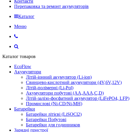
Контакти
Перепаковка та ремонт акумуляторів
Каталог
Меню
Каталог товаров
EcoFlow
Акумулятори
Літій-іонний акумулятор (Li-ion)
Свинцево-кислотний акумулятори (4V,6V,12V)
Літій-полімерні (Li-Pol)
Акумулятори побутові (AA,AAA,C,D)
Літій-залізо-фосфатний акумулятор (LiFePO4, LFP)
Промислові (Ni-CD/Ni-MH)
Батарейки
Батарейки літієві (LiSOCl2)
Батарейки Побутові
Батарейки для годинников
Зарядні пристрої