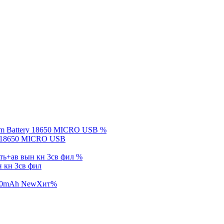
%
y 18650 MICRO USB
%
 кн 3св фил
New
Хит
%