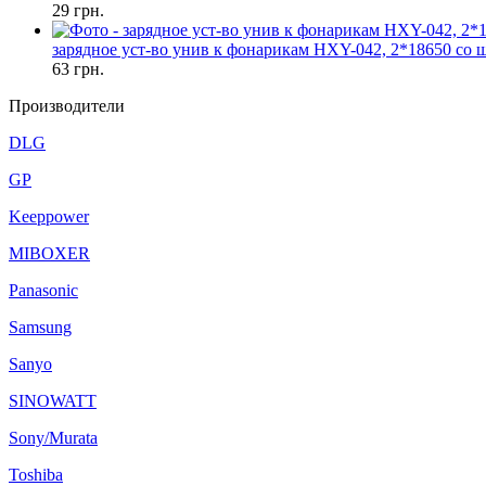
29
грн.
зарядное уст-во унив к фонарикам HXY-042, 2*18650 со
63
грн.
Производители
DLG
GP
Keeppower
MIBOXER
Panasonic
Samsung
Sanyo
SINOWATT
Sony/Murata
Toshiba