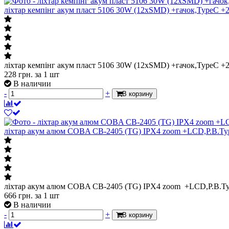
ліхтар кемпінг акум пласт 5106 30W (12xSMD) +гачок,TypeC +
ліхтар кемпінг акум пласт 5106 30W (12xSMD) +гачок,TypeC +
228
грн.
за 1 шт
В наличии
-
+
В корзину
ліхтар акум алюм COBA CB-2405 (TG) IPX4 zoom +LCD,P.B.Ty
ліхтар акум алюм COBA CB-2405 (TG) IPX4 zoom +LCD,P.B.T
666
грн.
за 1 шт
В наличии
-
+
В корзину