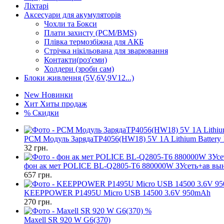
Ліхтарі
Аксесуари для акумуляторів
Чохли та Бокси
Плати захисту (PCM/BMS)
Плівка термозбіжна для АКБ
Стрічка нікільована для зварювання
Контакти(роз'єми)
Холдери (зроби сам)
Блоки живлення (5V,6V,9V12...)
New
Новинки
Хит
Хиты продаж
%
Скидки
PCM Модуль ЗарядаTP4056(HW18) 5V 1A Lithium Batter
32
грн.
фон ак мет POLICE BL-Q2805-T6 880000W ЗУсеть+ав вын
657
грн.
KEEPPOWER P1495U Micro USB 14500 3.6V 950mAh
270
грн.
%
Maxell SR 920 W G6(370)