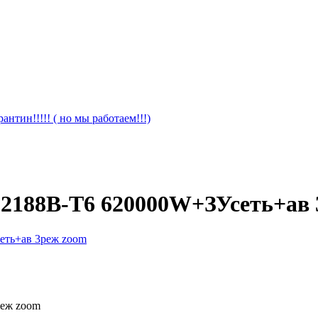
антин!!!!! ( но мы работаем!!!)
-2188B-T6 620000W+ЗУсеть+ав 
реж zoom