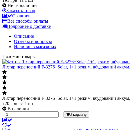
191 грн.
за 1 шт
Нет в наличии
Заказать товар
Сравнить
Все способы оплаты
Подробнее о доставке
Описание
Отзывы и вопросы
Наличие в магазинах
Похожие товары
Ліхтар переносний F-3276+Solar, 1+1 режим, вбудований аккум,
Ліхтар переносний F-3276+Solar, 1+1 режим, вбудований аккум,
720
грн.
за 1 шт
В наличии
-
+
В корзину