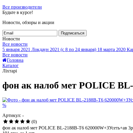
Все производители
Будьте в курсе!
Новости, обзоры и акции
Подписаться
Новости
Все новости
5 января 2021
Локдаун 2021 (с 8 по 24 января)
18 марта 2020
Кар
Все новости
Головна
Каталог
Ліхтарі
фон ак налоб мет POLICE BL
%
Артикул: -
(0)
фон ак налоб мет POLICE BL-2188B-T6 620000W+ЗУсеть+ав 3