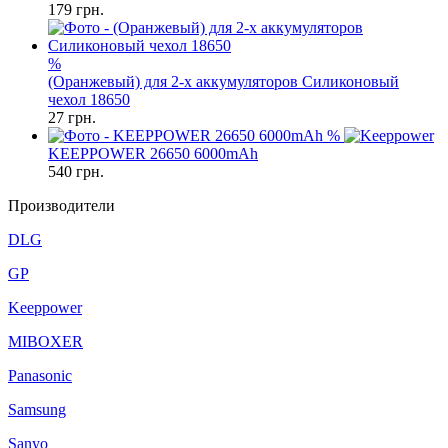
179
грн.
%
(Оранжевый) для 2-х аккумуляторов Силиконовый
чехол 18650
27
грн.
%
KEEPPOWER 26650 6000mAh
540
грн.
Производители
DLG
GP
Keeppower
MIBOXER
Panasonic
Samsung
Sanyo