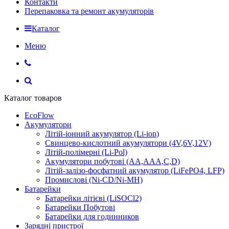
Контакти
Перепаковка та ремонт акумуляторів
Каталог
Меню
Каталог товаров
EcoFlow
Акумулятори
Літій-іонний акумулятор (Li-ion)
Свинцево-кислотний акумулятори (4V,6V,12V)
Літій-полімерні (Li-Pol)
Акумулятори побутові (AA,AAA,C,D)
Літій-залізо-фосфатний акумулятор (LiFePO4, LFP)
Промислові (Ni-CD/Ni-MH)
Батарейки
Батарейки літієві (LiSOCl2)
Батарейки Побутові
Батарейки для годинников
Зарядні пристрої