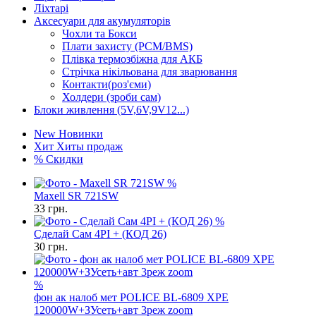
Ліхтарі
Аксесуари для акумуляторів
Чохли та Бокси
Плати захисту (PCM/BMS)
Плівка термозбіжна для АКБ
Стрічка нікільована для зварювання
Контакти(роз'єми)
Холдери (зроби сам)
Блоки живлення (5V,6V,9V12...)
New
Новинки
Хит
Хиты продаж
%
Скидки
%
Maxell SR 721SW
33
грн.
%
Сделай Сам 4PI + (КОД 26)
30
грн.
%
фон ак налоб мет POLICE BL-6809 XPE
120000W+ЗУсеть+авт 3реж zoom