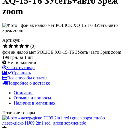
XQ-15-T6 ЗУсеть+авто 3реж
zoom
Артикул: -
(0)
фон ак налоб мет POLICE XQ-15-T6 ЗУсеть+авто 3реж zoom
199 грн.
за 1 шт
Нет в наличии
Заказать товар
Сравнить
Все способы оплаты
Подробнее о доставке
Описание
Отзывы и вопросы
Наличие в магазинах
Похожие товары
лазер-діско HJ09 2in1 red+green зоряненебо