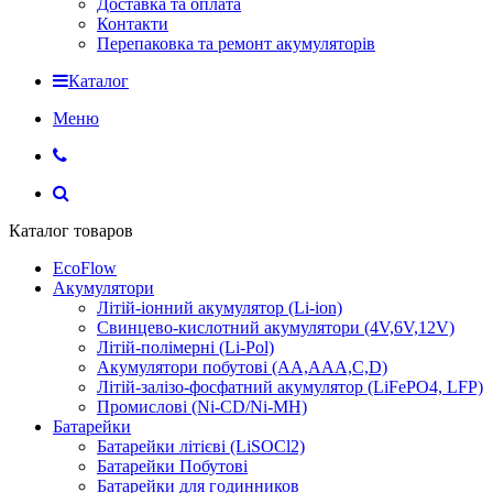
Доставка та оплата
Контакти
Перепаковка та ремонт акумуляторів
Каталог
Меню
Каталог товаров
EcoFlow
Акумулятори
Літій-іонний акумулятор (Li-ion)
Свинцево-кислотний акумулятори (4V,6V,12V)
Літій-полімерні (Li-Pol)
Акумулятори побутові (AA,AAA,C,D)
Літій-залізо-фосфатний акумулятор (LiFePO4, LFP)
Промислові (Ni-CD/Ni-MH)
Батарейки
Батарейки літієві (LiSOCl2)
Батарейки Побутові
Батарейки для годинников