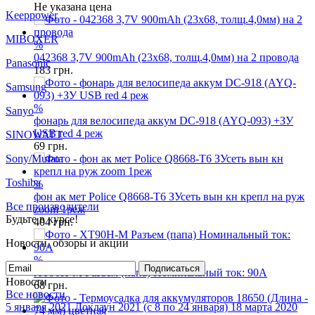
GP
Не указана цена
Keeppower
%
MIBOXER
042368 3,7V 900mAh (23x68, толщ.4,0мм) на 2 провода
183
грн.
Panasonic
Samsung
%
фонарь для велосипеда аккум DC-918 (AYQ-093) +ЗУ
Sanyo
USB red 4 реж
69
грн.
SINOWATT
Sony/Murata
%
Toshiba
фон ак мет Police Q8668-T6 ЗУсеть вын кн крепл на руж
zoom 1реж
Все производители
404
грн.
Будьте в курсе!
Новости, обзоры и акции
%
XT90H-M Разъем (папа) Номинальный ток: 90А
Подписаться
68
грн.
Новости
Все новости