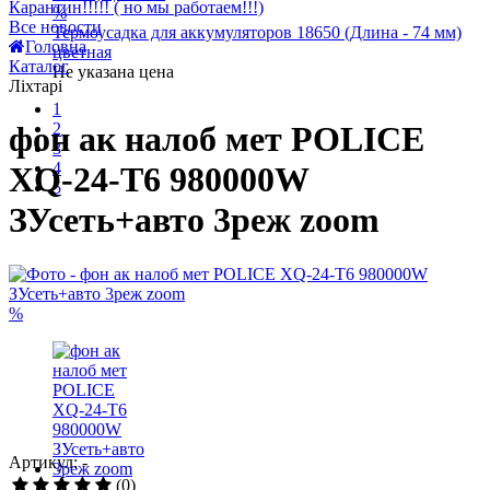
5 января 2021
Локдаун 2021 (с 8 по 24 января)
18 марта 2020
%
Карантин!!!!! ( но мы работаем!!!)
Термоусадка для аккумуляторов 18650 (Длина - 74 мм)
Все новости
цветная
Головна
Не указана цена
Каталог
Ліхтарі
1
2
3
фон ак налоб мет POLICE
4
5
XQ-24-T6 980000W
ЗУсеть+авто 3реж zoom
%
Артикул: -