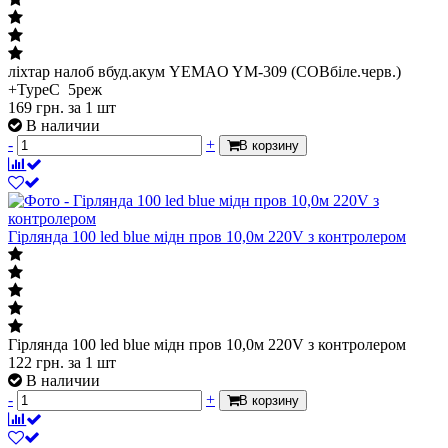
ліхтар налоб вбуд.акум YEMAO YM-309 (COBбіле.черв.)
+TypeC 5реж
169
грн.
за 1 шт
В наличии
-
+
В корзину
Гірлянда 100 led blue мідн пров 10,0м 220V з контролером
Гірлянда 100 led blue мідн пров 10,0м 220V з контролером
122
грн.
за 1 шт
В наличии
-
+
В корзину