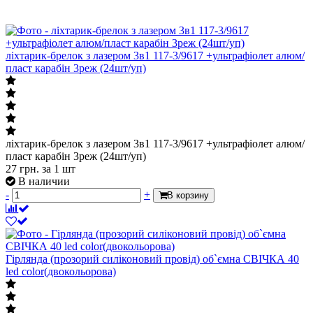
ліхтарик-брелок з лазером 3в1 117-3/9617 +ультрафіолет алюм/
пласт карабін 3реж (24шт/уп)
ліхтарик-брелок з лазером 3в1 117-3/9617 +ультрафіолет алюм/
пласт карабін 3реж (24шт/уп)
27
грн.
за 1 шт
В наличии
-
+
В корзину
Гірлянда (прозорий силіконовий провід) об`ємна СВІЧКА 40
led color(двокольорова)