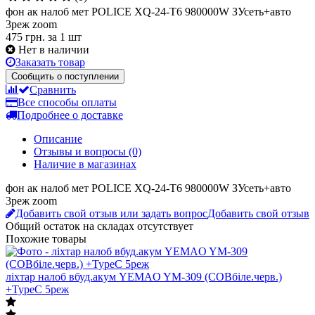
(0)
фон ак налоб мет POLICE XQ-24-T6 980000W ЗУсеть+авто
3реж zoom
475 грн.
за 1 шт
Нет в наличии
Заказать товар
Сообщить о поступлении
Сравнить
Все способы оплаты
Подробнее о доставке
Описание
Отзывы и вопросы
(0)
Наличие в магазинах
фон ак налоб мет POLICE XQ-24-T6 980000W ЗУсеть+авто
3реж zoom
Добавить свой отзыв или задать вопрос
Добавить свой отзыв
Общий остаток на складах
отсутствует
Похожие товары
ліхтар налоб вбуд.акум YEMAO YM-309 (COBбіле.черв.)
+TypeC 5реж