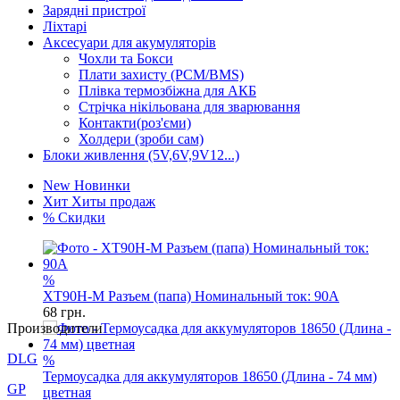
Зарядні пристрої
Ліхтарі
Аксесуари для акумуляторів
Чохли та Бокси
Плати захисту (PCM/BMS)
Плівка термозбіжна для АКБ
Стрічка нікільована для зварювання
Контакти(роз'єми)
Холдери (зроби сам)
Блоки живлення (5V,6V,9V12...)
New
Новинки
Хит
Хиты продаж
%
Скидки
%
XT90H-M Разъем (папа) Номинальный ток: 90А
68
грн.
Производители
%
DLG
Термоусадка для аккумуляторов 18650 (Длина - 74 мм)
цветная