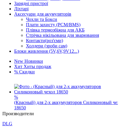
Зарядні пристрої
Ліхтарі
Аксесуари для акумуляторів
Чохли та Бокси
Плати захисту (PCM/BMS)
Плівка термозбіжна для АКБ
Стрічка нікільована для зварювання
Контакти(роз'єми)
Холдери (зроби сам)
Блоки живлення (5V,6V,9V12...)
New
Новинки
Хит
Хиты продаж
%
Скидки
%
(Красный) для 2-х аккумуляторов Силиконовый чехол
Производители
18650
27
грн.
DLG
GP
%