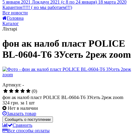
Все новости
%
Головна
фонарь аккум ручной Luxury YJ-2827 3W+9led/25led 3
Каталог
режима
Ліхтарі
299
грн.
1
фон ак налоб пласт POLICE
2
3
BL-0604-T6 ЗУсеть 2реж zoom
4
5
Артикул: -
(0)
фон ак налоб пласт POLICE BL-0604-T6 ЗУсеть 2реж zoom
324 грн.
за 1 шт
Нет в наличии
Заказать товар
Сообщить о поступлении
Сравнить
Все способы оплаты
Подробнее о доставке