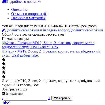
Описание
Отзывы и вопросы
(0)
Наличие в магазинах
фон ак налоб пласт POLICE BL-0604-T6 ЗУсеть 2реж zoom
Добавить свой отзыв или задать вопрос
Добавить свой отзыв
Общий остаток на складах
отсутствует
Похожие товары
Ліхтарик M919, Zoom, 2+1 режим, корпус метал, вбудований
акум, USB кабель, Box
Ліхтарик M919, Zoom, 2+1 режим, корпус метал, вбудований
акум, USB кабель, Box
369
грн.
за 1 шт
В наличии
-
+
В корзину