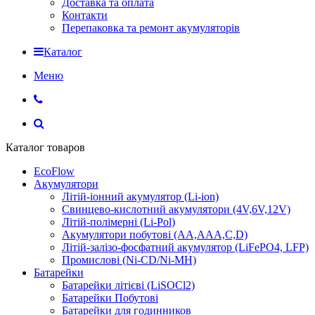
Доставка та оплата
Контакти
Перепаковка та ремонт акумуляторів
Каталог
Меню
Каталог товаров
EcoFlow
Акумулятори
Літій-іонний акумулятор (Li-ion)
Свинцево-кислотний акумулятори (4V,6V,12V)
Літій-полімерні (Li-Pol)
Акумулятори побутові (AA,AAA,C,D)
Літій-залізо-фосфатний акумулятор (LiFePO4, LFP)
Промислові (Ni-CD/Ni-MH)
Батарейки
Батарейки літієві (LiSOCl2)
Батарейки Побутові
Батарейки для годинников