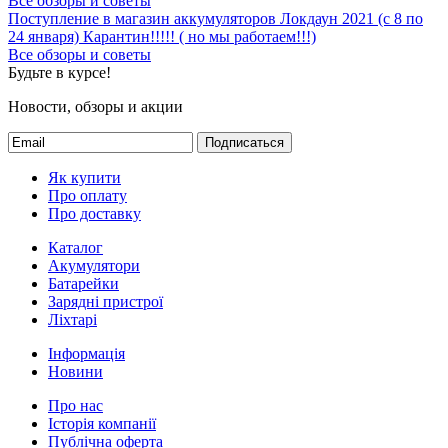
Все обзоры и советы
Поступление в магазин аккумуляторов
Локдаун 2021 (с 8 по
24 января)
Карантин!!!!! ( но мы работаем!!!)
Все обзоры и советы
Будьте в курсе!
Новости, обзоры и акции
Подписаться
Як купити
Про оплату
Про доставку
Каталог
Акумулятори
Батарейки
Зарядні пристрої
Ліхтарі
Інформація
Новини
Про нас
Історія компанії
Публічна оферта