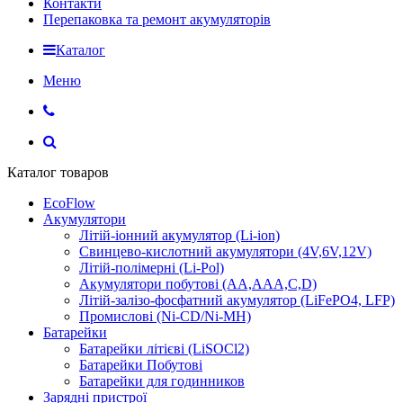
Контакти
Перепаковка та ремонт акумуляторів
Каталог
Меню
Каталог товаров
EcoFlow
Акумулятори
Літій-іонний акумулятор (Li-ion)
Свинцево-кислотний акумулятори (4V,6V,12V)
Літій-полімерні (Li-Pol)
Акумулятори побутові (AA,AAA,C,D)
Літій-залізо-фосфатний акумулятор (LiFePO4, LFP)
Промислові (Ni-CD/Ni-MH)
Батарейки
Батарейки літієві (LiSOCl2)
Батарейки Побутові
Батарейки для годинников
Зарядні пристрої