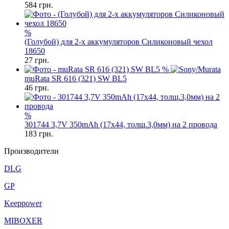
584
грн.
%
(Голубой) для 2-х аккумуляторов Силиконовый чехол
18650
27
грн.
%
muRata SR 616 (321) SW BL5
46
грн.
%
301744 3,7V 350mAh (17x44, толщ.3,0мм) на 2 провода
183
грн.
Производители
DLG
GP
Keeppower
MIBOXER