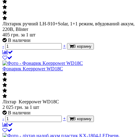
Ліхтарик ручний LH-910+Solar, 1+1 режим, вбудований аккум,
220B, Blister
405
грн.
за 1 шт
В наличии
-
+
В корзину
Фонарик Keeppower WD18C
Ліхтар Keeppower WD18C
2 025
грн.
за 1 шт
В наличии
-
+
В корзину