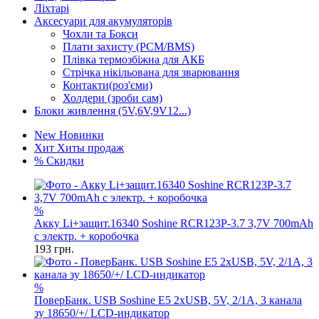
Ліхтарі
Аксесуари для акумуляторів
Чохли та Бокси
Плати захисту (PCM/BMS)
Плівка термозбіжна для АКБ
Стрічка нікільована для зварювання
Контакти(роз'єми)
Холдери (зроби сам)
Блоки живлення (5V,6V,9V12...)
New
Новинки
Хит
Хиты продаж
%
Скидки
%
Акку Li+защит.16340 Soshine RCR123P-3.7 3,7V 700mAh
с электр. + коробочка
193
грн.
%
ПоверБанк. USB Soshine E5 2xUSB, 5V, 2/1A, 3 канала
зу 18650/+/ LCD-индикатор