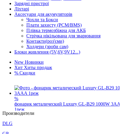
Зарядні пристрої
Ліхтарі
Аксесуари для акумуляторів
Чохли та Бокси
Плати захисту (PCM/BMS)
Плівка термозбіжна для АКБ
Стрічка нікільована для зварювання
Контакти(роз'єми)
Холдери (зроби сам)
Блоки живлення (5V,6V,9V12...)
New
Новинки
Хит
Хиты продаж
%
Скидки
%
фонарик металический Luxury GL-B29 1000W 3AAA
1реж
Производители
65
грн.
DLG
%
Пластиковый бокс для 6x18650 (B6)
GP
54
грн.