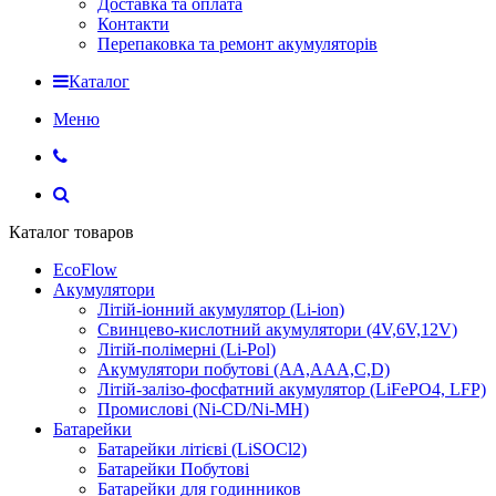
Доставка та оплата
Контакти
Перепаковка та ремонт акумуляторів
Каталог
Меню
Каталог товаров
EcoFlow
Акумулятори
Літій-іонний акумулятор (Li-ion)
Свинцево-кислотний акумулятори (4V,6V,12V)
Літій-полімерні (Li-Pol)
Акумулятори побутові (AA,AAA,C,D)
Літій-залізо-фосфатний акумулятор (LiFePO4, LFP)
Промислові (Ni-CD/Ni-MH)
Батарейки
Батарейки літієві (LiSOCl2)
Батарейки Побутові
Батарейки для годинников