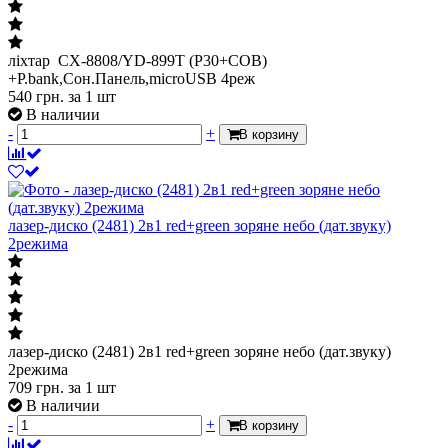
ліхтар CX-8808/YD-899T (P30+COB)
+P.bank,Сон.Панель,microUSB 4реж
540
грн.
за 1 шт
В наличии
-
+
В корзину
лазер-диско (2481) 2в1 red+green зоряне небо (дат.звуку)
2режима
лазер-диско (2481) 2в1 red+green зоряне небо (дат.звуку)
2режима
709
грн.
за 1 шт
В наличии
-
+
В корзину