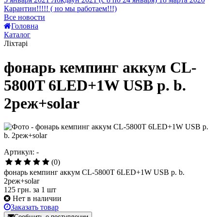
Карантин!!!!! ( но мы работаем!!!)
2
Все новости
3
Головна
4
Каталог
5
Ліхтарі
фонарь кемпинг аккум CL-
5800T 6LED+1W USB p. b.
2реж+solar
Артикул: -
(0)
фонарь кемпинг аккум CL-5800T 6LED+1W USB p. b.
2реж+solar
125 грн.
за 1 шт
Нет в наличии
Заказать товар
Сообщить о поступлении