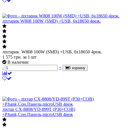
ліхтарик W808 100W (SMD) +USB, 6x18650 4реж.
ліхтарик W808 100W (SMD) +USB, 6x18650 4реж.
1 575
грн.
за 1 шт
В наличии
-
+
В корзину
ліхтар CX-8808/YD-899T (P30+COB)
+P.bank,Сон.Панель,microUSB 4реж