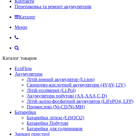
Контакти
Перепаковка та ремонт акумуляторів
Каталог
Меню
Каталог товаров
EcoFlow
Акумулятори
Літій-іонний акумулятор (Li-ion)
Свинцево-кислотний акумулятори (4V,6V,12V)
Літій-полімерні (Li-Pol)
Акумулятори побутові (AA,AAA,C,D)
Літій-залізо-фосфатний акумулятор (LiFePO4, LFP)
Промислові (Ni-CD/Ni-MH)
Батарейки
Батарейки літієві (LiSOCl2)
Батарейки Побутові
Батарейки для годинников
Зарядні пристрої