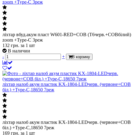
zoom +Type-C 3реж
ліхтар вбуд.акум пласт W601-RED+COB (T6черв.+COBбілий)
zoom +Type-C 3реж
132
грн.
за 1 шт
В наличии
-
+
В корзину
ліхтар налоб акум пластик KX-1804-LEDчерв. (червоне+СОВ
біл.) +Type-C,18650 7реж
ліхтар налоб акум пластик KX-1804-LEDчерв. (червоне+СОВ
біл.) +Type-C,18650 7реж
169
грн.
за 1 шт