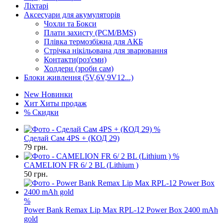
Ліхтарі
Аксесуари для акумуляторів
Чохли та Бокси
Плати захисту (PCM/BMS)
Плівка термозбіжна для АКБ
Стрічка нікільована для зварювання
Контакти(роз'єми)
Холдери (зроби сам)
Блоки живлення (5V,6V,9V12...)
New
Новинки
Хит
Хиты продаж
%
Скидки
%
Сделай Сам 4PS + (КОД 29)
79
грн.
%
CAMELION FR 6/ 2 BL (Lithium )
50
грн.
%
Power Bank Remax Lip Max RPL-12 Power Box 2400 mAh
gold