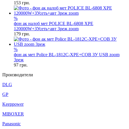
153
грн.
%
фон ак налоб мет POLICE BL-6808 XPE
120000W+ЗУсеть+авт 3реж zoom
179
грн.
%
фон ак мет Police BL-1812C-XPE+COB ЗУ USB zoom
3реж
97
грн.
Производители
DLG
GP
Keeppower
MIBOXER
Panasonic