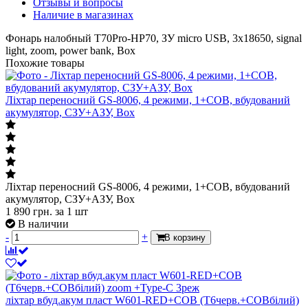
Отзывы и вопросы
Наличие в магазинах
Фонарь налобный T70Pro-HP70, ЗУ micro USB, 3x18650, signal
light, zoom, power bank, Box
Похожие товары
Ліхтар переносний GS-8006, 4 режими, 1+COB, вбудований
акумулятор, СЗУ+АЗУ, Box
Ліхтар переносний GS-8006, 4 режими, 1+COB, вбудований
акумулятор, СЗУ+АЗУ, Box
1 890
грн.
за 1 шт
В наличии
-
+
В корзину
ліхтар вбуд.акум пласт W601-RED+COB (T6черв.+COBбілий)