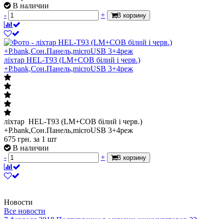
В наличии
-
+
В корзину
ліхтар HEL-T93 (LM+COB білий і черв.)
+P.bank,Сон.Панель,microUSB 3+4реж
ліхтар HEL-T93 (LM+COB білий і черв.)
+P.bank,Сон.Панель,microUSB 3+4реж
675
грн.
за 1 шт
В наличии
-
+
В корзину
Новости
Все новости