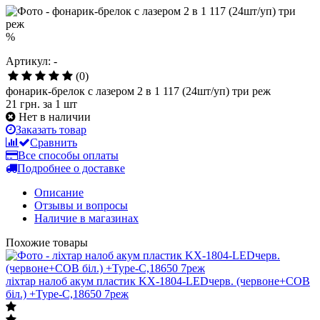
%
Артикул: -
(0)
фонарик-брелок с лазером 2 в 1 117 (24шт/уп) три реж
21 грн.
за 1 шт
Нет в наличии
Заказать товар
Сравнить
Все способы оплаты
Подробнее о доставке
Описание
Отзывы и вопросы
Наличие в магазинах
Похожие товары
ліхтар налоб акум пластик KX-1804-LEDчерв. (червоне+СОВ
біл.) +Type-C,18650 7реж