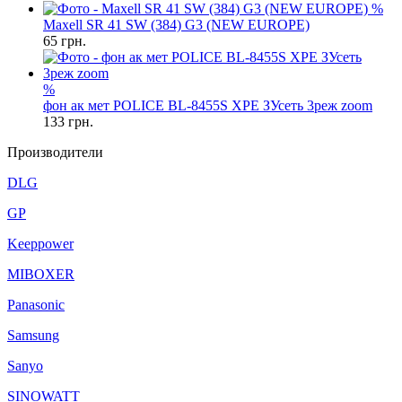
%
Maxell SR 41 SW (384) G3 (NEW EUROPE)
65
грн.
%
фон ак мет POLICE BL-8455S XPE ЗУсеть 3реж zoom
133
грн.
Производители
DLG
GP
Keeppower
MIBOXER
Panasonic
Samsung
Sanyo
SINOWATT