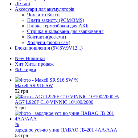
Ліхтарі
Аксесуари для акумуляторів
Чохли та Бокси
Плати захисту (PCM/BMS)
Плівка термозбіжна для АКБ
Стрічка нікільована для зварювання
Контакти(роз'єми)
Холдери (зроби сам)
Блоки живлення (5V,6V,9V12...)
New
Новинки
Хит
Хиты продаж
%
Скидки
%
Maxell SR 916 SW
52
грн.
%
AG7 L926F C10 VINNIC 10/100/2000
5
грн.
%
зарядное уст-во унив JIABAO JB-201 4AA/AAA
63
грн.