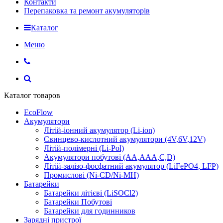
Контакти
Перепаковка та ремонт акумуляторів
Каталог
Меню
Каталог товаров
EcoFlow
Акумулятори
Літій-іонний акумулятор (Li-ion)
Свинцево-кислотний акумулятори (4V,6V,12V)
Літій-полімерні (Li-Pol)
Акумулятори побутові (AA,AAA,C,D)
Літій-залізо-фосфатний акумулятор (LiFePO4, LFP)
Промислові (Ni-CD/Ni-MH)
Батарейки
Батарейки літієві (LiSOCl2)
Батарейки Побутові
Батарейки для годинников
Зарядні пристрої