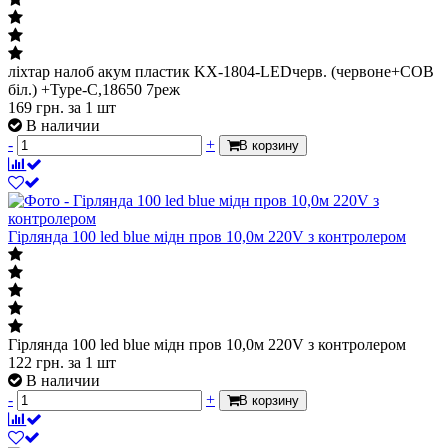
ліхтар налоб акум пластик KX-1804-LEDчерв. (червоне+СОВ
біл.) +Type-C,18650 7реж
169
грн.
за 1 шт
В наличии
-
+
В корзину
Гірлянда 100 led blue мідн пров 10,0м 220V з контролером
Гірлянда 100 led blue мідн пров 10,0м 220V з контролером
122
грн.
за 1 шт
В наличии
-
+
В корзину