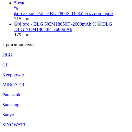
%
фон ак мет Police BL-2804S-T6 ЗУсеть zoom 5реж
315
грн.
%
DLG NCM18650F -2600mAh
179
грн.
Производители
DLG
GP
Keeppower
MIBOXER
Panasonic
Samsung
Sanyo
SINOWATT