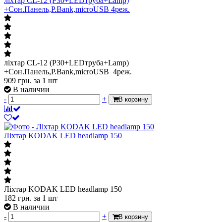
ліхтар CL-12 (P30+LEDтруба+Lamp)
+Сон.Панель,P.Bank,microUSB 4реж.
ліхтар CL-12 (P30+LEDтруба+Lamp)
+Сон.Панель,P.Bank,microUSB 4реж.
909
грн.
за 1 шт
В наличии
-
+
В корзину
Ліхтар KODAK LED headlamp 150
Ліхтар KODAK LED headlamp 150
182
грн.
за 1 шт
В наличии
-
+
В корзину