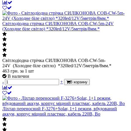
Світлодіодна стрічка СИЛІКОНОВА COB-CW-5m-24V
(Холодне біле світло) *320led/12V/5метрів/8мм.*
Світлодіодна стрічка СИЛІКОНОВА COB-CW-5m-
24V (Холодне біле світло) *320led/12V/5метрів/8мм.*
463
грн.
за 1 шт
В наличии
-
+
В корзину
Ліхтар переносний F-3276+Solar, 1+1 режим, вбудований
аккум, корпус міцний пластмас, кабель 220В, Bo