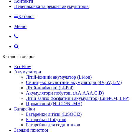
Контакти
Перепаковка та ремонт акумуляторів
Каталог
Меню
Каталог товаров
EcoFlow
Акумулятори
Літій-іонний акумулятор (Li-ion)
Свинцево-кислотний акумулятори (4V,6V,12V)
Літій-полімерні (Li-Pol)
Акумулятори побутові (AA,AAA,C,D)
Літій-залізо-фосфатний акумулятор (LiFePO4, LFP)
Промислові (Ni-CD/Ni-MH)
Батарейки
Батарейки літієві (LiSOCl2)
Батарейки Побутові
Батарейки для годинников
Зарядні пристрої