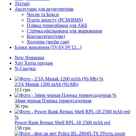
Ліхтарі
Аксесуари для акумуляторів
Чохли та Бокси
Плати захисту (PCM/BMS)
Плівка термозбіжна для АКБ
Стрічка нікільована для зварювання
Контакти(роз'єми)
Холдери (зроби сам)
Блоки живлення (5V,6V,9V12...)
New
Новинки
Хит
Хиты продаж
%
Скидки
%
2/3A Mastak 1200 mAh (Ni-Mh)
113
грн.
%
34мм черная Пленка термоусадочная
36
грн.
%
Power Bank Remax Shell RPL-18 2500 mAh red
158
грн.