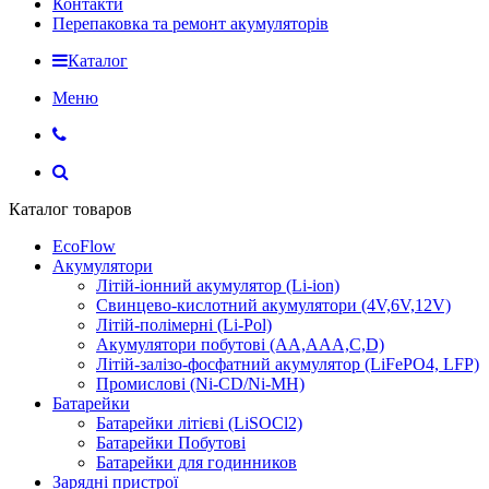
Контакти
Перепаковка та ремонт акумуляторів
Каталог
Меню
Каталог товаров
EcoFlow
Акумулятори
Літій-іонний акумулятор (Li-ion)
Свинцево-кислотний акумулятори (4V,6V,12V)
Літій-полімерні (Li-Pol)
Акумулятори побутові (AA,AAA,C,D)
Літій-залізо-фосфатний акумулятор (LiFePO4, LFP)
Промислові (Ni-CD/Ni-MH)
Батарейки
Батарейки літієві (LiSOCl2)
Батарейки Побутові
Батарейки для годинников
Зарядні пристрої