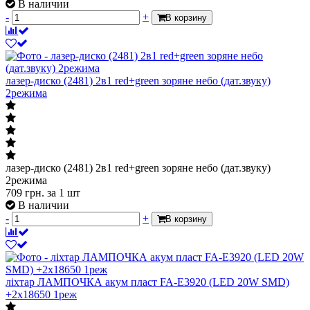
В наличии
-
+
В корзину
лазер-диско (2481) 2в1 red+green зоряне небо (дат.звуку)
2режима
лазер-диско (2481) 2в1 red+green зоряне небо (дат.звуку)
2режима
709
грн.
за 1 шт
В наличии
-
+
В корзину
ліхтар ЛАМПОЧКА акум пласт FA-E3920 (LED 20W SMD)
+2x18650 1реж