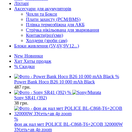
Ліхтарі
Аксесуари для акумуляторів
Чохли та Бокси
Плати захисту (PCM/BMS)
Плівка термозбіжна для АКБ
Стрічка нікільована для зварювання
Контакти(роз'єми)
Холдери (зроби сам)
Блоки живлення (5V,6V,9V12...)
New
Новинки
Хит
Хиты продаж
%
Скидки
%
Power Bank Hoco B26 10 000 mAh Black
487
грн.
%
Sony SR41 (392)
38
грн.
%
фон ак нал мет POLICE BL-C868-T6+2COB 320000W
ЗУсеть+ав 4р zoom