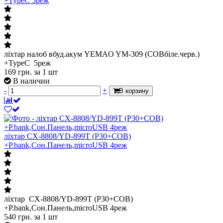
+TypeC 5реж
ліхтар налоб вбуд.акум YEMAO YM-309 (COBбіле.черв.)
+TypeC 5реж
169
грн.
за 1 шт
В наличии
-
+
В корзину
ліхтар CX-8808/YD-899T (P30+COB)
+P.bank,Сон.Панель,microUSB 4реж
ліхтар CX-8808/YD-899T (P30+COB)
+P.bank,Сон.Панель,microUSB 4реж
540
грн.
за 1 шт