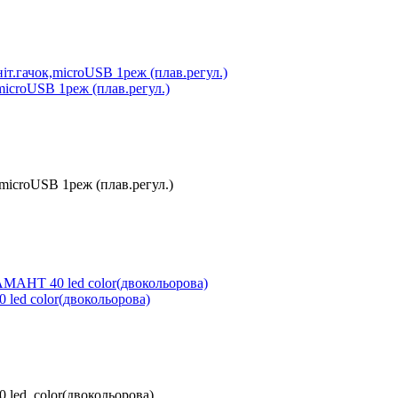
microUSB 1реж (плав.регул.)
microUSB 1реж (плав.регул.)
led color(двокольорова)
 led color(двокольорова)