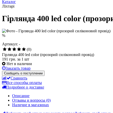
Каталог
Ліхтарі
Гірлянда 400 led color (прозо
%
Артикул: -
(0)
Гірлянда 400 led color (прозорий силіконовий провід)
191 грн.
за 1 шт
Нет в наличии
Заказать товар
Сообщить о поступлении
Сравнить
Все способы оплаты
Подробнее о доставке
Описание
Отзывы и вопросы
(0)
Наличие в магазинах