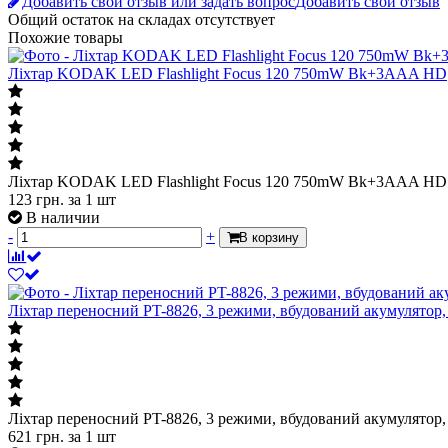
Добавить свой отзыв или задать вопрос
Добавить свой отзыв
Общий остаток на складах
отсутствует
Похожие товары
Ліхтар KODAK LED Flashlight Focus 120 750mW Bk+3AAA HD
Ліхтар KODAK LED Flashlight Focus 120 750mW Bk+3AAA HD
123
грн.
за 1 шт
В наличии
-
+
В корзину
Ліхтар переносний PT-8826, 3 режими, вбудований акумулятор,
Ліхтар переносний PT-8826, 3 режими, вбудований акумулятор,
621
грн.
за 1 шт