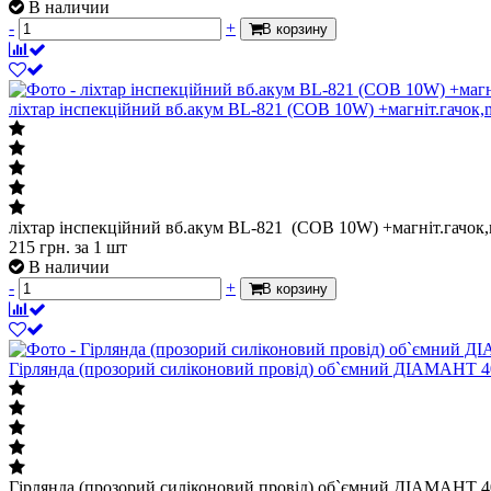
В наличии
-
+
В корзину
ліхтар інспекційний вб.акум BL-821 (COB 10W) +магніт.гачок,
ліхтар інспекційний вб.акум BL-821 (COB 10W) +магніт.гачок,
215
грн.
за 1 шт
В наличии
-
+
В корзину
Гірлянда (прозорий силіконовий провід) об`ємний ДІАМАНТ 40 
Гірлянда (прозорий силіконовий провід) об`ємний ДІАМАНТ 40