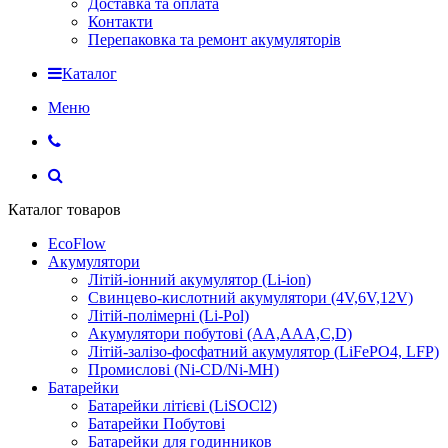
Доставка та оплата
Контакти
Перепаковка та ремонт акумуляторів
Каталог
Меню
Каталог товаров
EcoFlow
Акумулятори
Літій-іонний акумулятор (Li-ion)
Свинцево-кислотний акумулятори (4V,6V,12V)
Літій-полімерні (Li-Pol)
Акумулятори побутові (AA,AAA,C,D)
Літій-залізо-фосфатний акумулятор (LiFePO4, LFP)
Промислові (Ni-CD/Ni-MH)
Батарейки
Батарейки літієві (LiSOCl2)
Батарейки Побутові
Батарейки для годинников