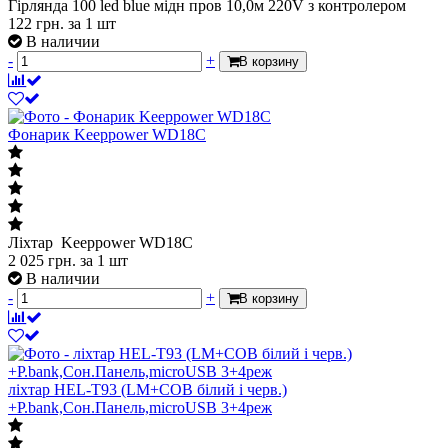
Гірлянда 100 led blue мідн пров 10,0м 220V з контролером
122
грн.
за 1 шт
В наличии
-
+
В корзину
Фонарик Keeppower WD18C
Ліхтар Keeppower WD18C
2 025
грн.
за 1 шт
В наличии
-
+
В корзину
ліхтар HEL-T93 (LM+COB білий і черв.)
+P.bank,Сон.Панель,microUSB 3+4реж