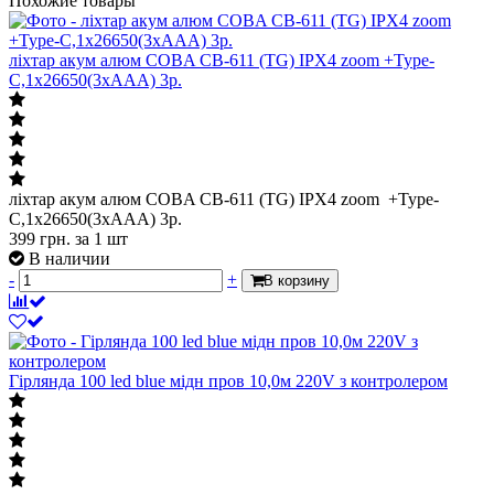
Похожие товары
ліхтар акум алюм COBA CB-611 (TG) IPX4 zoom +Type-
C,1х26650(3xAAA) 3р.
ліхтар акум алюм COBA CB-611 (TG) IPX4 zoom +Type-
C,1х26650(3xAAA) 3р.
399
грн.
за 1 шт
В наличии
-
+
В корзину
Гірлянда 100 led blue мідн пров 10,0м 220V з контролером