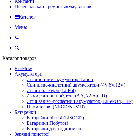
Контакти
Перепаковка та ремонт акумуляторів
Каталог
Меню
Каталог товаров
EcoFlow
Акумулятори
Літій-іонний акумулятор (Li-ion)
Свинцево-кислотний акумулятори (4V,6V,12V)
Літій-полімерні (Li-Pol)
Акумулятори побутові (AA,AAA,C,D)
Літій-залізо-фосфатний акумулятор (LiFePO4, LFP)
Промислові (Ni-CD/Ni-MH)
Батарейки
Батарейки літієві (LiSOCl2)
Батарейки Побутові
Батарейки для годинников
Зарядні пристрої