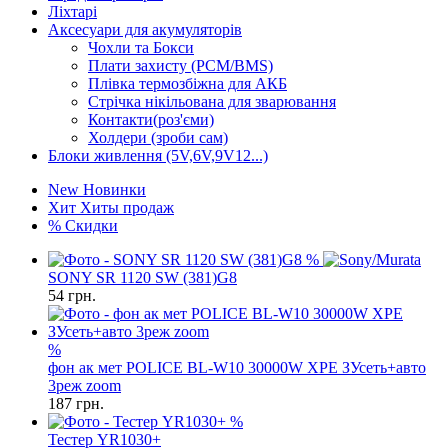
Ліхтарі
Аксесуари для акумуляторів
Чохли та Бокси
Плати захисту (PCM/BMS)
Плівка термозбіжна для АКБ
Стрічка нікільована для зварювання
Контакти(роз'єми)
Холдери (зроби сам)
Блоки живлення (5V,6V,9V12...)
New
Новинки
Хит
Хиты продаж
%
Скидки
%
SONY SR 1120 SW (381)G8
54
грн.
%
фон ак мет POLICE BL-W10 30000W XPE ЗУсеть+авто
3реж zoom
187
грн.
%
Тестер YR1030+