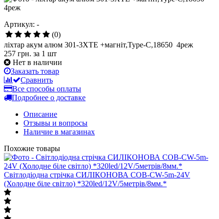
Артикул: -
(0)
ліхтар акум алюм 301-3XTE +магніт,Type-C,18650 4реж
257 грн.
за 1 шт
Нет в наличии
Заказать товар
Сравнить
Все способы оплаты
Подробнее о доставке
Описание
Отзывы и вопросы
Наличие в магазинах
Похожие товары
Світлодіодна стрічка СИЛІКОНОВА COB-CW-5m-24V
(Холодне біле світло) *320led/12V/5метрів/8мм.*