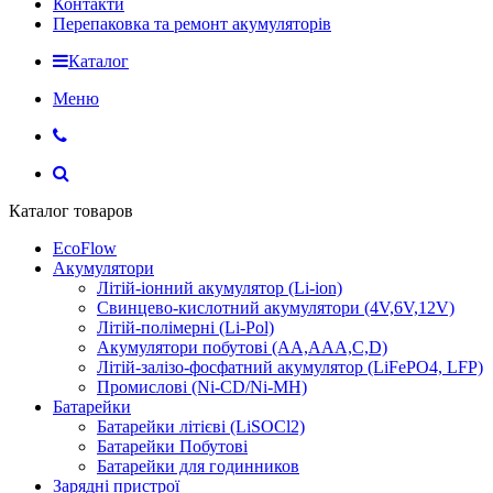
Контакти
Перепаковка та ремонт акумуляторів
Каталог
Меню
Каталог товаров
EcoFlow
Акумулятори
Літій-іонний акумулятор (Li-ion)
Свинцево-кислотний акумулятори (4V,6V,12V)
Літій-полімерні (Li-Pol)
Акумулятори побутові (AA,AAA,C,D)
Літій-залізо-фосфатний акумулятор (LiFePO4, LFP)
Промислові (Ni-CD/Ni-MH)
Батарейки
Батарейки літієві (LiSOCl2)
Батарейки Побутові
Батарейки для годинников
Зарядні пристрої