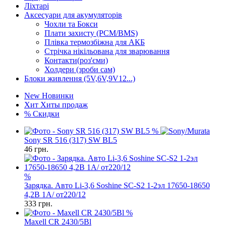
Ліхтарі
Аксесуари для акумуляторів
Чохли та Бокси
Плати захисту (PCM/BMS)
Плівка термозбіжна для АКБ
Стрічка нікільована для зварювання
Контакти(роз'єми)
Холдери (зроби сам)
Блоки живлення (5V,6V,9V12...)
New
Новинки
Хит
Хиты продаж
%
Скидки
%
Sony SR 516 (317) SW BL5
46
грн.
%
Зарядка. Авто Li-3,6 Soshine SC-S2 1-2эл 17650-18650
4,2В 1А/ от220/12
333
грн.
%
Maxell CR 2430/5Bl