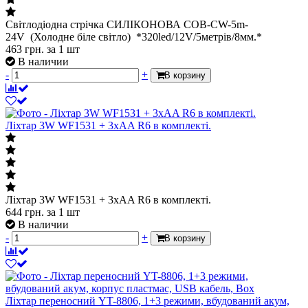
Світлодіодна стрічка СИЛІКОНОВА COB-CW-5m-
24V (Холодне біле світло) *320led/12V/5метрів/8мм.*
463
грн.
за 1 шт
В наличии
-
+
В корзину
Ліхтар 3W WF1531 + 3xAA R6 в комплекті.
Ліхтар 3W WF1531 + 3xAA R6 в комплекті.
644
грн.
за 1 шт
В наличии
-
+
В корзину
Ліхтар переносний YT-8806, 1+3 режими, вбудований акум,