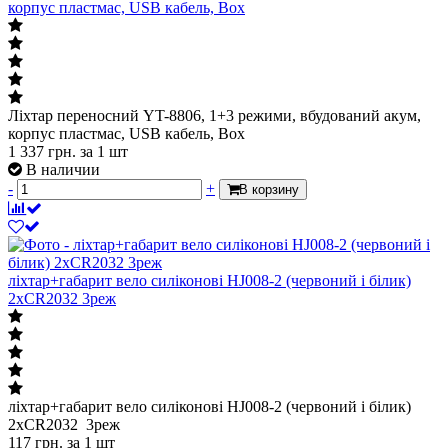
корпус пластмас, USB кабель, Box
Ліхтар переносний YT-8806, 1+3 режими, вбудований акум,
корпус пластмас, USB кабель, Box
1 337
грн.
за 1 шт
В наличии
-
+
В корзину
ліхтар+габарит вело силіконові HJ008-2 (червоний і білик)
2хCR2032 3реж
ліхтар+габарит вело силіконові HJ008-2 (червоний і білик)
2хCR2032 3реж
117
грн.
за 1 шт