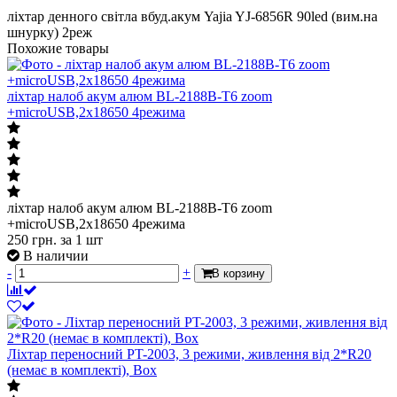
ліхтар денного світла вбуд.акум Yajia YJ-6856R 90led (вим.на
шнурку) 2реж
Похожие товары
ліхтар налоб акум алюм BL-2188B-T6 zoom
+microUSB,2х18650 4режима
ліхтар налоб акум алюм BL-2188B-T6 zoom
+microUSB,2х18650 4режима
250
грн.
за 1 шт
В наличии
-
+
В корзину
Ліхтар переносний PT-2003, 3 режими, живлення від 2*R20
(немає в комплекті), Box