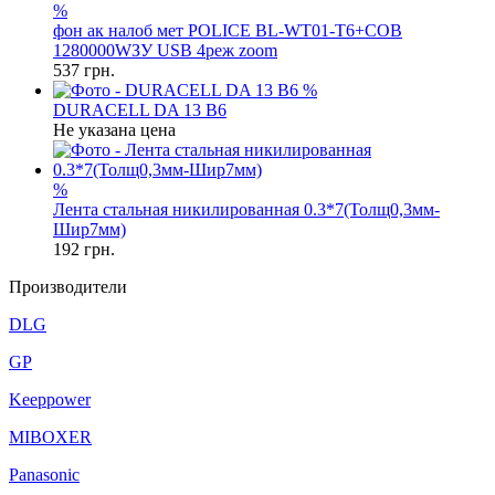
%
фон ак налоб мет POLICE BL-WT01-T6+COB
1280000WЗУ USB 4реж zoom
537
грн.
%
DURACELL DA 13 B6
Не указана цена
%
Лента стальная никилированная 0.3*7(Толщ0,3мм-
Шир7мм)
192
грн.
Производители
DLG
GP
Keeppower
MIBOXER
Panasonic