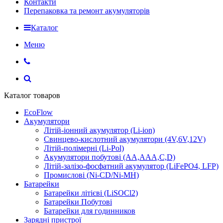
Контакти
Перепаковка та ремонт акумуляторів
Каталог
Меню
Каталог товаров
EcoFlow
Акумулятори
Літій-іонний акумулятор (Li-ion)
Свинцево-кислотний акумулятори (4V,6V,12V)
Літій-полімерні (Li-Pol)
Акумулятори побутові (AA,AAA,C,D)
Літій-залізо-фосфатний акумулятор (LiFePO4, LFP)
Промислові (Ni-CD/Ni-MH)
Батарейки
Батарейки літієві (LiSOCl2)
Батарейки Побутові
Батарейки для годинников
Зарядні пристрої