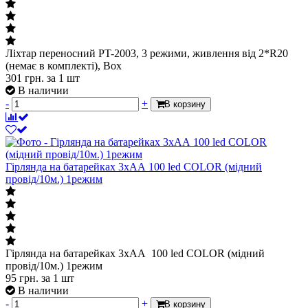
Ліхтар переносний PT-2003, 3 режими, живлення від 2*R20
(немає в комплекті), Box
301
грн.
за 1 шт
В наличии
-
+
В корзину
Гірлянда на батарейках 3хАА 100 led COLOR (мідний
провід/10м.) 1режим
Гірлянда на батарейках 3хАА 100 led COLOR (мідний
провід/10м.) 1режим
95
грн.
за 1 шт
В наличии
-
+
В корзину