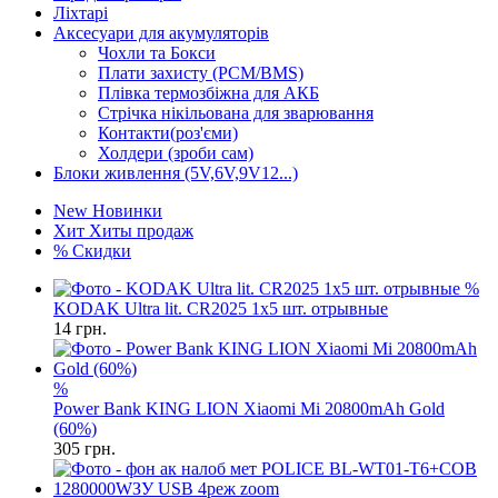
Ліхтарі
Аксесуари для акумуляторів
Чохли та Бокси
Плати захисту (PCM/BMS)
Плівка термозбіжна для АКБ
Стрічка нікільована для зварювання
Контакти(роз'єми)
Холдери (зроби сам)
Блоки живлення (5V,6V,9V12...)
New
Новинки
Хит
Хиты продаж
%
Скидки
%
KODAK Ultra lit. CR2025 1х5 шт. отрывные
14
грн.
%
Power Bank KING LION Xiaomi Mi 20800mAh Gold
(60%)
305
грн.