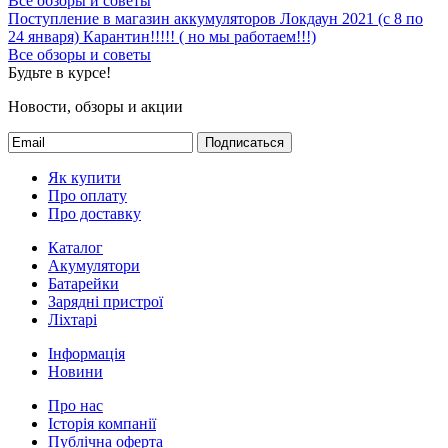
Все обзоры и советы
Поступление в магазин аккумуляторов
Локдаун 2021 (с 8 по
24 января)
Карантин!!!!! ( но мы работаем!!!)
Все обзоры и советы
Будьте в курсе!
Новости, обзоры и акции
Подписаться
Як купити
Про оплату
Про доставку
Каталог
Акумулятори
Батарейки
Зарядні пристрої
Ліхтарі
Інформація
Новини
Про нас
Історія компанії
Публічна оферта