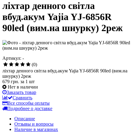
ліхтар денного світла
вбуд.акум Yajia YJ-6856R
90led (вим.на шнурку) 2реж
Артикул: -
(0)
ліхтар денного світла вбуд.акум Yajia YJ-6856R 90led (вим.на
шнурку) 2реж
679 грн.
за 1 шт
Нет в наличии
Заказать товар
Сравнить
Все способы оплаты
Подробнее о доставке
Описание
Отзывы и вопросы
Наличие в магазинах