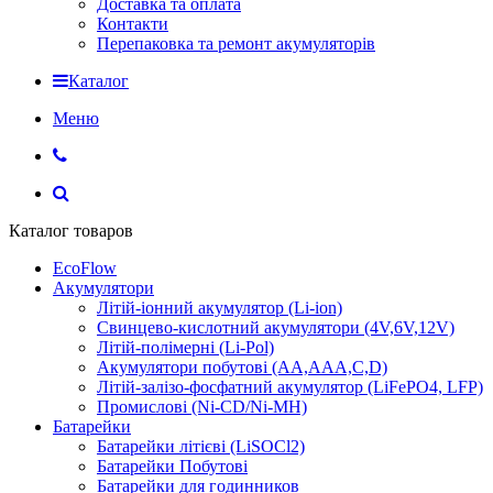
Доставка та оплата
Контакти
Перепаковка та ремонт акумуляторів
Каталог
Меню
Каталог товаров
EcoFlow
Акумулятори
Літій-іонний акумулятор (Li-ion)
Свинцево-кислотний акумулятори (4V,6V,12V)
Літій-полімерні (Li-Pol)
Акумулятори побутові (AA,AAA,C,D)
Літій-залізо-фосфатний акумулятор (LiFePO4, LFP)
Промислові (Ni-CD/Ni-MH)
Батарейки
Батарейки літієві (LiSOCl2)
Батарейки Побутові
Батарейки для годинников