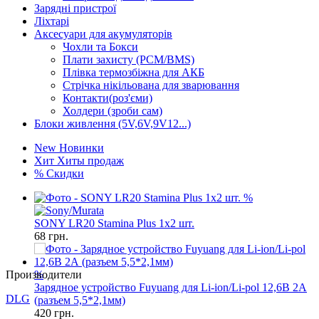
Зарядні пристрої
Ліхтарі
Аксесуари для акумуляторів
Чохли та Бокси
Плати захисту (PCM/BMS)
Плівка термозбіжна для АКБ
Стрічка нікільована для зварювання
Контакти(роз'єми)
Холдери (зроби сам)
Блоки живлення (5V,6V,9V12...)
New
Новинки
Хит
Хиты продаж
%
Скидки
%
SONY LR20 Stamina Plus 1x2 шт.
68
грн.
Производители
%
Зарядное устройство Fuyuang для Li-ion/Li-pol 12,6В 2А
DLG
(разъем 5,5*2,1мм)
420
грн.