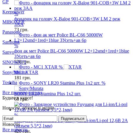
GP
Keeppower
%
фонарик на голову X-Balog 901-COB+3W LM 2 реж
MIBOXER
3AA
73
грн.
Panasonic
Samsung
%
фон ак мет Police BL-C66 50000W L2+12smd+1red+1blue
Sanyo
ЗУсеть+ав 6р
328
грн.
SINOWATT
%
Sony/Murata
MC1 XTAR
181
грн.
Toshiba
%
Все производители
SONY LR20 Stamina Plus 1x2 шт.
Будьте в курсе!
68
грн.
Новости, обзоры и акции
%
Подписаться
Зарядное устройство Fuyuang для Li-ion/Li-pol 12,6В 2А
Новости
(разъем 5,5*2,1мм)
Все новости
420
грн.