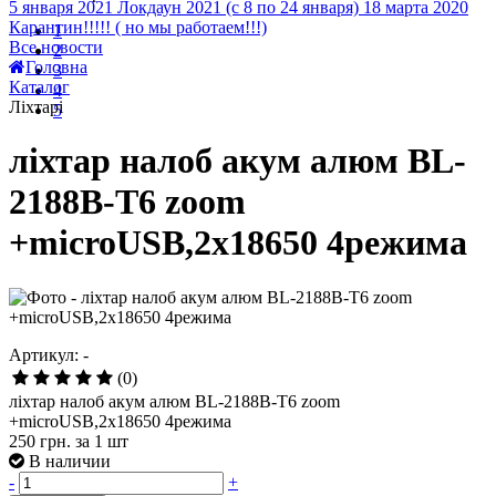
5 января 2021
Локдаун 2021 (с 8 по 24 января)
18 марта 2020
Карантин!!!!! ( но мы работаем!!!)
1
Все новости
2
Головна
3
Каталог
4
Ліхтарі
5
ліхтар налоб акум алюм BL-
2188B-T6 zoom
+microUSB,2х18650 4режима
Артикул: -
(0)
ліхтар налоб акум алюм BL-2188B-T6 zoom
+microUSB,2х18650 4режима
250 грн.
за 1 шт
В наличии
-
+