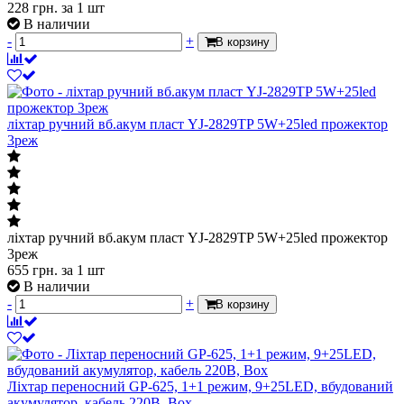
228
грн.
за 1 шт
В наличии
-
+
В корзину
ліхтар ручний вб.акум пласт YJ-2829TP 5W+25led прожектор
3реж
ліхтар ручний вб.акум пласт YJ-2829TP 5W+25led прожектор
3реж
655
грн.
за 1 шт
В наличии
-
+
В корзину
Ліхтар переносний GP-625, 1+1 режим, 9+25LED, вбудований
акумулятор, кабель 220B, Box