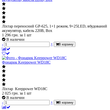
Ліхтар переносний GP-625, 1+1 режим, 9+25LED, вбудований
акумулятор, кабель 220B, Box
1 296
грн.
за 1 шт
В наличии
-
+
В корзину
Фонарик Keeppower WD18C
Ліхтар Keeppower WD18C
2 025
грн.
за 1 шт
В наличии
-
+
В корзину