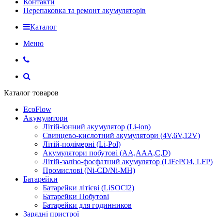
Контакти
Перепаковка та ремонт акумуляторів
Каталог
Меню
Каталог товаров
EcoFlow
Акумулятори
Літій-іонний акумулятор (Li-ion)
Свинцево-кислотний акумулятори (4V,6V,12V)
Літій-полімерні (Li-Pol)
Акумулятори побутові (AA,AAA,C,D)
Літій-залізо-фосфатний акумулятор (LiFePO4, LFP)
Промислові (Ni-CD/Ni-MH)
Батарейки
Батарейки літієві (LiSOCl2)
Батарейки Побутові
Батарейки для годинников
Зарядні пристрої