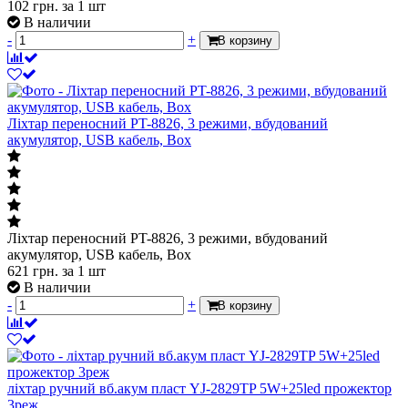
102
грн.
за 1 шт
В наличии
-
+
В корзину
Ліхтар переносний PT-8826, 3 режими, вбудований
акумулятор, USB кабель, Box
Ліхтар переносний PT-8826, 3 режими, вбудований
акумулятор, USB кабель, Box
621
грн.
за 1 шт
В наличии
-
+
В корзину
ліхтар ручний вб.акум пласт YJ-2829TP 5W+25led прожектор
3реж