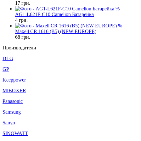
17
грн.
%
AG1-L621F-C10 Camelion Батарейка
4
грн.
%
Maxell CR 1616 (B5) (NEW EUROPE)
68
грн.
Производители
DLG
GP
Keeppower
MIBOXER
Panasonic
Samsung
Sanyo
SINOWATT