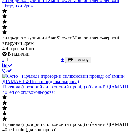
лазер-диско вуличний Star Shower Monitor зелено-червоні
візерунки 2реж
лазер-диско вуличний Star Shower Monitor зелено-червоні
візерунки 2реж
450
грн.
за 1 шт
В наличии
-
+
В корзину
Гірлянда (прозорий силіконовий провід) об`ємний ДІАМАНТ
40 led color(двокольорова)
Гірлянда (прозорий силіконовий провід) об`ємний ДІАМАНТ
40 led color(двокольорова)