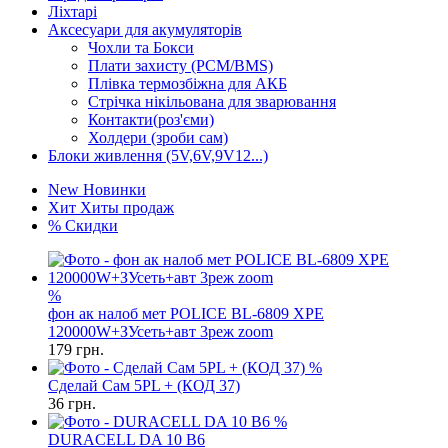
Ліхтарі
Аксесуари для акумуляторів
Чохли та Бокси
Плати захисту (PCM/BMS)
Плівка термозбіжна для АКБ
Стрічка нікільована для зварювання
Контакти(роз'єми)
Холдери (зроби сам)
Блоки живлення (5V,6V,9V12...)
New
Новинки
Хит
Хиты продаж
%
Скидки
%
фон ак налоб мет POLICE BL-6809 XPE
120000W+ЗУсеть+авт 3реж zoom
179
грн.
%
Сделай Сам 5PL + (КОД 37)
36
грн.
%
DURACELL DA 10 B6