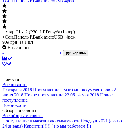
+Сон.Панель,P.Bank,microUSB 4реж.
ліхтар CL-12 (P30+LEDтруба+Lamp)
+Сон.Панель,P.Bank,microUSB 4реж.
909
грн.
за 1 шт
В наличии
-
+
В корзину
Новости
Все новости
7 февраля 2018
Поступление в магазин аккумуляторов
22
июня 2018
Новое поступление 22.06
14 мая 2018
Новое
поступление
Все новости
Обзоры и советы
Все обзоры и советы
Поступление в магазин аккумуляторов
Локдаун 2021 (с 8 по
24 января)
Карантин!!!!! ( но мы работаем!!!)