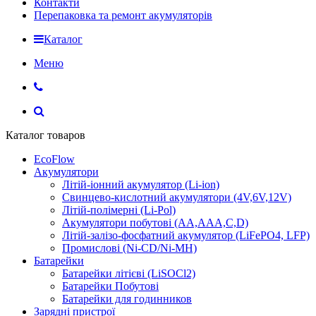
Контакти
Перепаковка та ремонт акумуляторів
Каталог
Меню
Каталог товаров
EcoFlow
Акумулятори
Літій-іонний акумулятор (Li-ion)
Свинцево-кислотний акумулятори (4V,6V,12V)
Літій-полімерні (Li-Pol)
Акумулятори побутові (AA,AAA,C,D)
Літій-залізо-фосфатний акумулятор (LiFePO4, LFP)
Промислові (Ni-CD/Ni-MH)
Батарейки
Батарейки літієві (LiSOCl2)
Батарейки Побутові
Батарейки для годинников
Зарядні пристрої