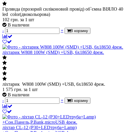
Гірлянда (прозорий силіконовий провід) об`ємна ВІЯЛО 40
led color(двокольорова)
102
грн.
за 1 шт
В наличии
-
+
В корзину
ліхтарик W808 100W (SMD) +USB, 6x18650 4реж.
ліхтарик W808 100W (SMD) +USB, 6x18650 4реж.
1 575
грн.
за 1 шт
В наличии
-
+
В корзину
ліхтар CL-12 (P30+LEDтруба+Lamp)