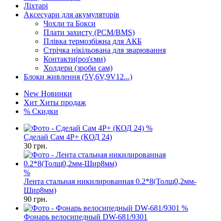
Ліхтарі
Аксесуари для акумуляторів
Чохли та Бокси
Плати захисту (PCM/BMS)
Плівка термозбіжна для АКБ
Стрічка нікільована для зварювання
Контакти(роз'єми)
Холдери (зроби сам)
Блоки живлення (5V,6V,9V12...)
New
Новинки
Хит
Хиты продаж
%
Скидки
%
Сделай Сам 4P+ (КОД 24)
30
грн.
%
Лента стальная никилированная 0.2*8(Толщ0,2мм-
Шир8мм)
90
грн.
%
Фонарь велосипедный DW-681/9301