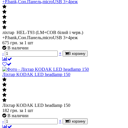
+P.bank,Сон.Панель,microUSB 3+4реж
ліхтар HEL-T93 (LM+COB білий і черв.)
+P.bank,Сон.Панель,microUSB 3+4реж
675
грн.
за 1 шт
В наличии
-
+
В корзину
Ліхтар KODAK LED headlamp 150
Ліхтар KODAK LED headlamp 150
182
грн.
за 1 шт
В наличии
-
+
В корзину