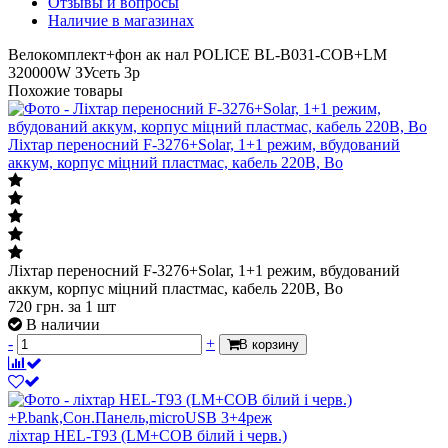
Отзывы и вопросы
Наличие в магазинах
Велокомплект+фон ак нал POLICE BL-B031-COB+LM
320000W ЗУсеть 3р
Похожие товары
Ліхтар переносний F-3276+Solar, 1+1 режим, вбудований
аккум, корпус міцний пластмас, кабель 220В, Bo
Ліхтар переносний F-3276+Solar, 1+1 режим, вбудований
аккум, корпус міцний пластмас, кабель 220В, Bo
720
грн.
за 1 шт
В наличии
-
+
В корзину
ліхтар HEL-T93 (LM+COB білий і черв.)