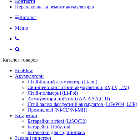
Контакти
Перепаковка та ремонт акумуляторів
Каталог
Меню
Каталог товаров
EcoFlow
Акумулятори
Літій-іонний акумулятор (Li-ion)
Свинцево-кислотний акумулятори (4V,6V,12V)
Літій-полімерні (Li-Pol)
Акумулятори побутові (AA,AAA,C,D)
Літій-залізо-фосфатний акумулятор (LiFePO4, LFP)
Промислові (Ni-CD/Ni-MH)
Батарейки
Батарейки літієві (LiSOCl2)
Батарейки Побутові
Батарейки для годинников
Зарядні пристрої