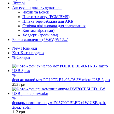
Ліхтарі
Аксесуари для акумуляторів
Чохли та Бокси
Плати захисту (PCM/BMS)
Плівка термозбіжна для АКБ
Стрічка нікільована для зварювання
Контакти(роз'єми)
Холдери (зроби сам)
Блоки живлення (5V,6V,9V12...)
New
Новинки
Хит
Хиты продаж
%
Скидки
%
фон ак налоб мет POLICE BL-03-T6 ЗУ micro USB 3реж
253
грн.
%
фонарь кемпинг аккум JY-5700T 5LED+1W USB p. b.
2реж+solar
112
грн.