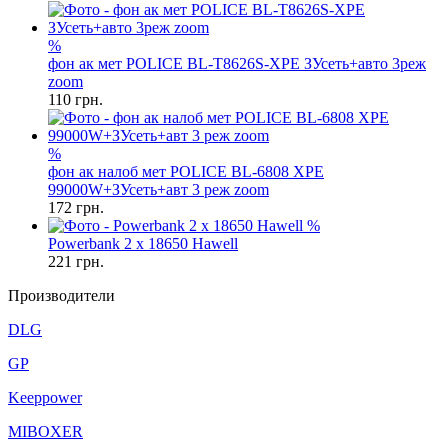
%
фон ак мет POLICE BL-T8626S-XPE ЗУсеть+авто 3реж
zoom
110
грн.
%
фон ак налоб мет POLICE BL-6808 XPE
99000W+ЗУсеть+авт 3 реж zoom
172
грн.
%
Powerbank 2 x 18650 Hawell
221
грн.
Производители
DLG
GP
Keeppower
MIBOXER