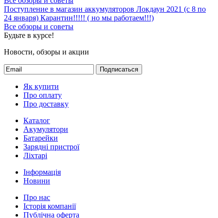
Все обзоры и советы
Поступление в магазин аккумуляторов
Локдаун 2021 (с 8 по
24 января)
Карантин!!!!! ( но мы работаем!!!)
Все обзоры и советы
Будьте в курсе!
Новости, обзоры и акции
Подписаться
Як купити
Про оплату
Про доставку
Каталог
Акумулятори
Батарейки
Зарядні пристрої
Ліхтарі
Інформація
Новини
Про нас
Історія компанії
Публічна оферта