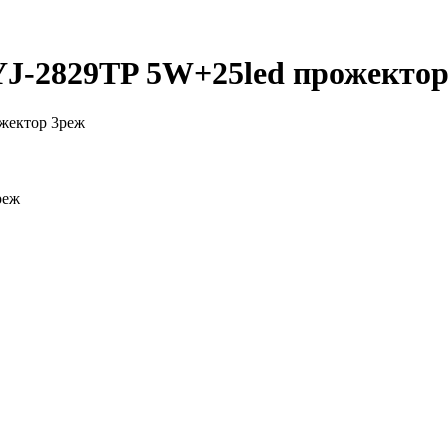
 YJ-2829TP 5W+25led прожекто
реж