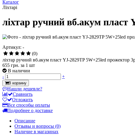
Каталог
Ліхтарі
ліхтар ручний вб.акум пласт
Артикул: -
(0)
ліхтар ручний вб.акум пласт YJ-2829TP 5W+25led прожектор 3
655 грн.
за 1 шт
В наличии
-
+
В корзину
Нашли дешевле?
Сравнить
Отложить
Все способы оплаты
Подробнее о доставке
Описание
Отзывы и вопросы
(0)
Наличие в магазинах