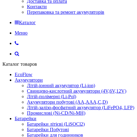
Доставка та оплата
Контакти
Перепаковка та ремонт акумуляторів
Каталог
Меню
Каталог товаров
EcoFlow
Акумулятори
Літій-іонний акумулятор (Li-ion)
Свинцево-кислотний акумулятори (4V,6V,12V)
Літій-полімерні (Li-Pol)
Акумулятори побутові (AA,AAA,C,D)
Літій-залізо-фосфатний акумулятор (LiFePO4, LFP)
Промислові (Ni-CD/Ni-MH)
Батарейки
Батарейки літієві (LiSOCl2)
Батарейки Побутові
Батарейки для годинников