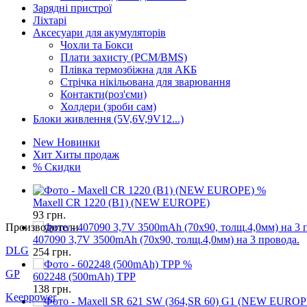
Зарядні пристрої
Ліхтарі
Аксесуари для акумуляторів
Чохли та Бокси
Плати захисту (PCM/BMS)
Плівка термозбіжна для АКБ
Стрічка нікільована для зварювання
Контакти(роз'єми)
Холдери (зроби сам)
Блоки живлення (5V,6V,9V12...)
New
Новинки
Хит
Хиты продаж
%
Скидки
%
Maxell CR 1220 (B1) (NEW EUROPE)
93
грн.
Производители
407090 3,7V 3500mAh (70x90, толщ.4,0мм) на 3 провода.
DLG
254
грн.
%
GP
602248 (500mAh) TPP
138
грн.
Keeppower