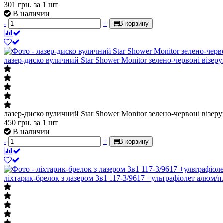
301
грн.
за 1 шт
В наличии
-
+
В корзину
лазер-диско вуличний Star Shower Monitor зелено-червоні візер
лазер-диско вуличний Star Shower Monitor зелено-червоні візер
450
грн.
за 1 шт
В наличии
-
+
В корзину
ліхтарик-брелок з лазером 3в1 117-3/9617 +ультрафіолет алюм/п