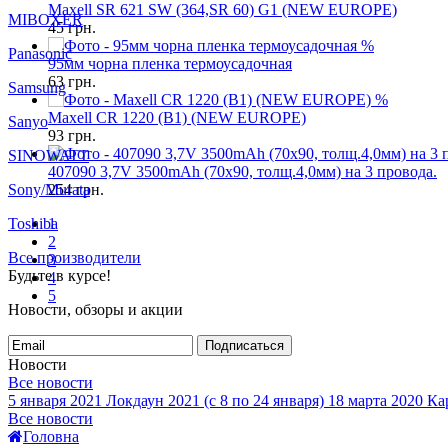
Maxell SR 621 SW (364,SR 60) G1 (NEW EUROPE)
MIBOXER
45
грн.
%
Panasonic
95мм чорна пленка термоусадочная
63
грн.
Samsung
%
Maxell CR 1220 (B1) (NEW EUROPE)
Sanyo
93
грн.
SINOWATT
407090 3,7V 3500mAh (70x90, толщ.4,0мм) на 3 провода.
Sony/Murata
254
грн.
Toshiba
1
2
Все производители
3
Будьте в курсе!
4
5
Новости, обзоры и акции
Подписаться
Новости
Все новости
5 января 2021
Локдаун 2021 (с 8 по 24 января)
18 марта 2020
Кар
Все новости
Головна