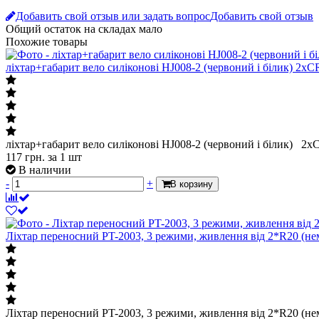
Добавить свой отзыв или задать вопрос
Добавить свой отзыв
Общий остаток на складах
мало
Похожие товары
ліхтар+габарит вело силіконові HJ008-2 (червоний і білик) 2х
ліхтар+габарит вело силіконові HJ008-2 (червоний і білик) 2
117
грн.
за 1 шт
В наличии
-
+
В корзину
Ліхтар переносний PT-2003, 3 режими, живлення від 2*R20 (нем
Ліхтар переносний PT-2003, 3 режими, живлення від 2*R20 (нем