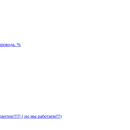
%
антин!!!!! ( но мы работаем!!!)