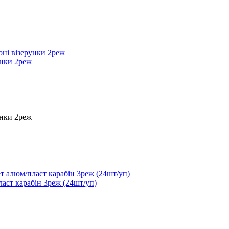
унки 2реж
унки 2реж
ласт карабін 3реж (24шт/уп)